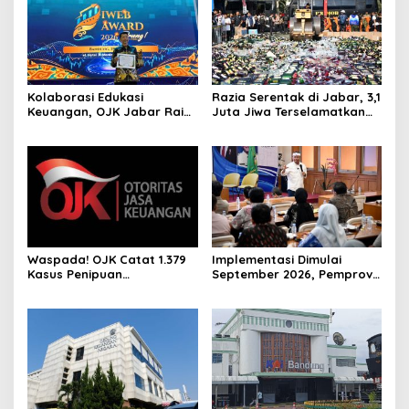
Kolaborasi Edukasi
Razia Serentak di Jabar, 3,1
Keuangan, OJK Jabar Raih
Juta Jiwa Terselamatkan
IWEB Award 2026
Dari Barang Terlarang
Waspada! OJK Catat 1.379
Implementasi Dimulai
Kasus Penipuan
September 2026, Pemprov
Menggunakan AI
Jabar Pastikan 3 Juta
Rumah Tepat Sasaran