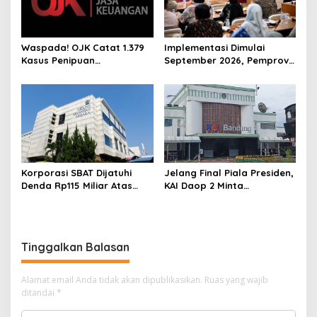
Waspada! OJK Catat 1.379
Implementasi Dimulai
Kasus Penipuan
September 2026, Pemprov
Menggunakan AI
Jabar Pastikan 3 Juta
Rumah Tepat Sasaran
Korporasi SBAT Dijatuhi
Jelang Final Piala Presiden,
Denda Rp115 Miliar Atas
KAI Daop 2 Minta
Kasus Pajak
Penumpang Antisipasi
Kemacetan Menuju Stasiun
Tinggalkan Balasan
Alamat email Anda tidak akan dipublikasikan.
Ruas yang wajib
ditandai
*