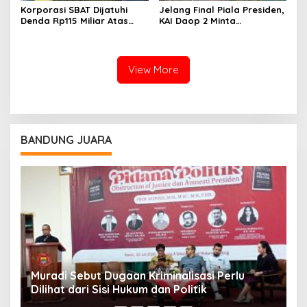
Korporasi SBAT Dijatuhi
Jelang Final Piala Presiden,
Denda Rp115 Miliar Atas
KAI Daop 2 Minta
Kasus Pajak
Penumpang Antisipasi
Kemacetan Menuju Stasiun
View More
BANDUNG JUARA
Muradi Sebut Dugaan Kriminalisasi Perlu
3
Dilihat dari Sisi Hukum dan Politik
T