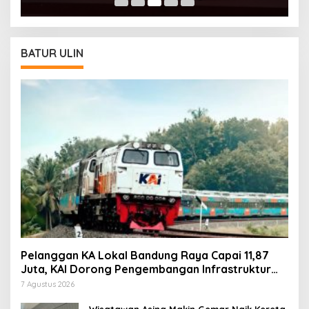
BATUR ULIN
Pelanggan KA Lokal Bandung Raya Capai 11,87
Juta, KAI Dorong Pengembangan Infrastruktur
Berbasis Kebutuhan
7 Agustus 2026
Wisatawan Asing Makin Gemar Naik Kereta,