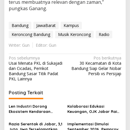
terus membuatnya relevan dengan zaman,”
pungkas Ganang.
Bandung
JawaBarat
Kampus
Keroncong Bandung
Musik Keroncong
Radio
Writer: Gun
Editor: Gun
Navigasi
Pos sebelumnya
Pos berikutnya
Usai Menata PKL di Sukajadi
30 Kecamatan di Kota
pos
dan Cicadas, Pemkot
Bandung Siap Gelar Nobar
Bandung Sasar Titik Padat
Persib vs Persijap
PKL Lainnya
Posting Terkait
Len Industri Dorong
Kolaborasi Edukasi
Ekosistem Kendaraan
Keuangan, OJK Jabar Raih
Listrik Nasional, Fokus ke
IWEB Award 2026
Integrasi Sistem dan
Razia Serentak di Jabar, 3,1
Implementasi Dimulai
Layanan Purnajual
Juta Jiwa Terselamatkan
September 2026, Pemprov