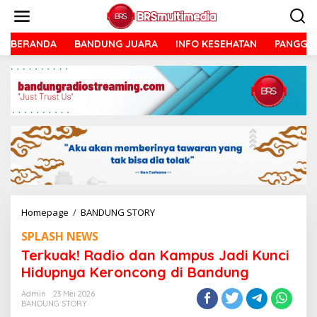
Lewati
ke
konten
BERANDA
BANDUNG JUARA
INFO KESEHATAN
PANGGU
Terkuak!
Homepage
/
BANDUNG STORY
Radio
SPLASH NEWS
dan
Kampus
Terkuak! Radio dan Kampus Jadi Kunci
Jadi
Hidupnya Keroncong di Bandung
Kunci
Hidupnya
Admin
23 Mei 2026
Keroncong
BANDUNG STORY
di