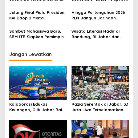
Dari Barang Terlarang
Jabar Pastikan 3 Juta
Rumah Tepat Sasaran
Jelang Final Piala Presiden,
Hingga Pertengahan 2026
KAI Daop 2 Minta
PLN Bangun Jaringan
Penumpang Antisipasi
Listrik di 210 Lokasi di Jawa
Kemacetan Menuju Stasiun
Barat
Sambut Mahasiswa Baru,
Wisata Literasi Hadir di
SBM ITB Siapkan Pemimpin
Bandung, BI Jabar dan
Bisnis Berbasis Inovasi
Pemkot Padukan Buku,
Kuliner, Hingga Edukasi
Digital
Jangan Lewatkan
Kolaborasi Edukasi
Razia Serentak di Jabar, 3,1
Keuangan, OJK Jabar Raih
Juta Jiwa Terselamatkan
IWEB Award 2026
Dari Barang Terlarang