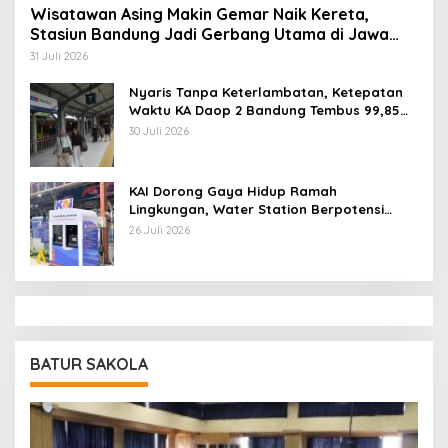
Wisatawan Asing Makin Gemar Naik Kereta,
Stasiun Bandung Jadi Gerbang Utama di Jawa
Barat
31 Juli 2026
Nyaris Tanpa Keterlambatan, Ketepatan
Waktu KA Daop 2 Bandung Tembus 99,85
Persen
30 Juli 2026
KAI Dorong Gaya Hidup Ramah
Lingkungan, Water Station Berpotensi
Kurangi 2,99 Juta Botol Plastik
26 Juli 2026
BATUR SAKOLA