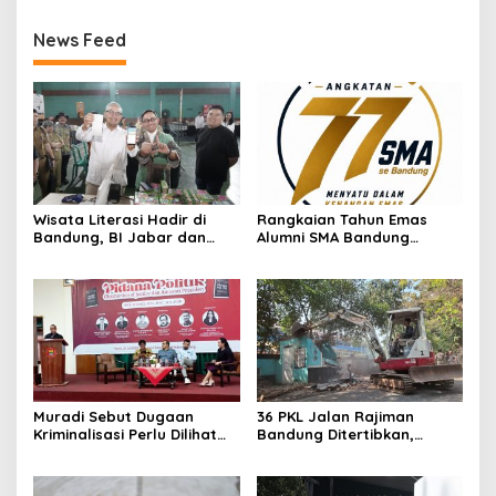
News Feed
Wisata Literasi Hadir di
Rangkaian Tahun Emas
Bandung, BI Jabar dan
Alumni SMA Bandung
Pemkot Padukan Buku,
Angkatan 77 Dimulai,
Kuliner, Hingga Edukasi
Ratusan Alumni Akan Ikuti
Digital
Jalan Sehat
Muradi Sebut Dugaan
36 PKL Jalan Rajiman
Kriminalisasi Perlu Dilihat
Bandung Ditertibkan,
dari Sisi Hukum dan Politik
Trotoar dan Drainase
Kembali Dibenahi