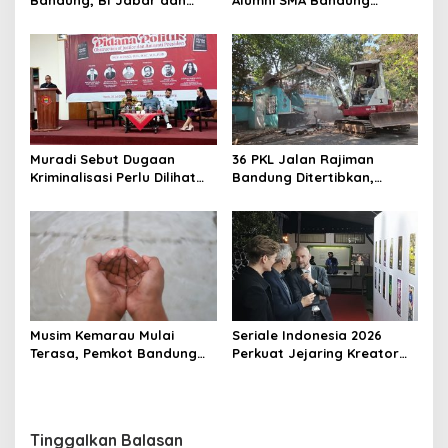
Bandung, BI Jabar dan
Alumni SMA Bandung
Pemkot Padukan Buku,
Angkatan 77 Dimulai,
Kuliner, Hingga Edukasi
Ratusan Alumni Akan Ikuti
Digital
Jalan Sehat
Muradi Sebut Dugaan
36 PKL Jalan Rajiman
Kriminalisasi Perlu Dilihat
Bandung Ditertibkan,
dari Sisi Hukum dan Politik
Trotoar dan Drainase
Kembali Dibenahi
Musim Kemarau Mulai
Seriale Indonesia 2026
Terasa, Pemkot Bandung
Perkuat Jejaring Kreator
Pastikan Pasokan Air Bersih
Lewat Kolaborasi Dengan
Tetap Aman
Die Seriale Jerman
Tinggalkan Balasan