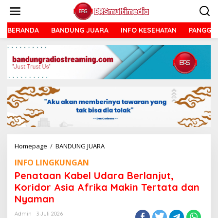
Lewati
ke
konten
BERANDA
BANDUNG JUARA
INFO KESEHATAN
PANGGU
Penataan
Homepage
/
BANDUNG JUARA
Kabel
INFO LINGKUNGAN
Udara
Berlanjut,
Penataan Kabel Udara Berlanjut,
Koridor
Koridor Asia Afrika Makin Tertata dan
Asia
Nyaman
Afrika
Makin
Admin
3 Juli 2026
Tertata