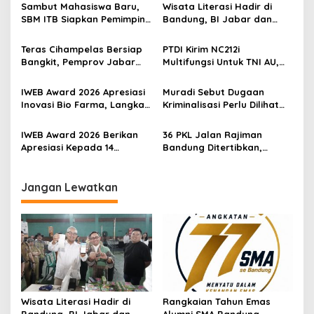
Sambut Mahasiswa Baru,
Wisata Literasi Hadir di
SBM ITB Siapkan Pemimpin
Bandung, BI Jabar dan
Bisnis Berbasis Inovasi
Pemkot Padukan Buku,
Kuliner, Hingga Edukasi
Teras Cihampelas Bersiap
PTDI Kirim NC212i
Digital
Bangkit, Pemprov Jabar
Multifungsi Untuk TNI AU,
Targetkan Penataan Tuntas
Siap Dukung Misi Angkut
Oktober 2026
Pasukan Hingga Modifikasi
IWEB Award 2026 Apresiasi
Muradi Sebut Dugaan
Cuaca
Inovasi Bio Farma, Langkah
Kriminalisasi Perlu Dilihat
Kemandirian Industri
dari Sisi Hukum dan Politik
Kesehatan Kian Menguat
IWEB Award 2026 Berikan
36 PKL Jalan Rajiman
Apresiasi Kepada 14
Bandung Ditertibkan,
Penerima Penghargaan
Trotoar dan Drainase
Atas Inovasi dan
Kembali Dibenahi
Keterbukaan Informasi
Jangan Lewatkan
Wisata Literasi Hadir di
Rangkaian Tahun Emas