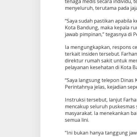
tenaga medis secara individu, t
menyeluruh, terutama pada jaja
“Saya sudah pastikan apabila ke
Kota Bandung, maka kepala rum
jawab pimpinan,” tegasnya di 
Ia mengungkapkan, respons ce
terkait insiden tersebut. Far
direktur rumah sakit untuk me
pelayanan kesehatan di Kota B
“Saya langsung telepon Dinas K
Perintahnya jelas, kejadian sepe
Instruksi tersebut, lanjut Farh
mencakup seluruh puskesmas s
masyarakat. Ia menekankan bahw
semua lini.
“Ini bukan hanya tanggung jaw