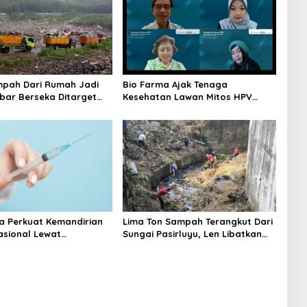
mpah Dari Rumah Jadi
Bio Farma Ajak Tenaga
abar Berseka Ditarget
Kesehatan Lawan Mitos HPV
0 Persen di 2029
Demi Cegah Kanker Serviks
a Perkuat Kemandirian
Lima Ton Sampah Terangkut Dari
asional Lewat
Sungai Pasirluyu, Len Libatkan
an Bio-TCV
Warga Bersih-bersih Lingkungan