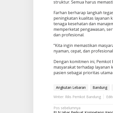
struktur. Semua harus memasti
Farhan berharap langkah tegas
peningkatan kualitas layanan 
tenaga kesehatan dan manajeme
memperketat pengawasan, sert
dan profesional.
“Kita ingin memastikan masya
nyaman, cepat, dan profesional.
Dengan komitmen ini, Pemkot
masyarakat terhadap layanan 
pasien sebagai prioritas utama
Angkutan Lebaran
Bandung
Writer: Rilis Pemkot Bandung
Edit
Navigasi
Pos sebelumnya
PLN Jabar Perkuat Kompetensi Ken