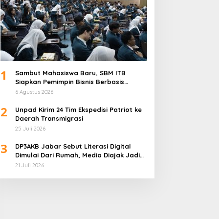
1
Sambut Mahasiswa Baru, SBM ITB
Siapkan Pemimpin Bisnis Berbasis
Inovasi
6 Agustus 2026
2
Unpad Kirim 24 Tim Ekspedisi Patriot ke
Daerah Transmigrasi
25 Juli 2026
3
DP3AKB Jabar Sebut Literasi Digital
Dimulai Dari Rumah, Media Diajak Jadi
Mitra Keluarga
21 Juli 2026