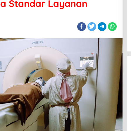
a Standar Layanan
aan Kriminalisasi
36 PKL Jalan Rajiman Bandung
 Sisi Hukum dan
Ditertibkan, Trotoar dan Drainase
Kembali Dibenahi