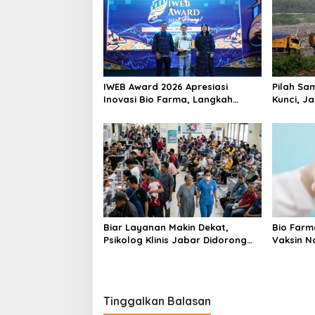
IWEB Award 2026 Apresiasi
Pilah Sa
Inovasi Bio Farma, Langkah
Kunci, J
Kemandirian Industri Kesehatan
Tuntas 8
Kian Menguat
Biar Layanan Makin Dekat,
Bio Farm
Psikolog Klinis Jabar Didorong
Vaksin N
Turun Langsung ke Masyarakat
Peluncur
Tinggalkan Balasan