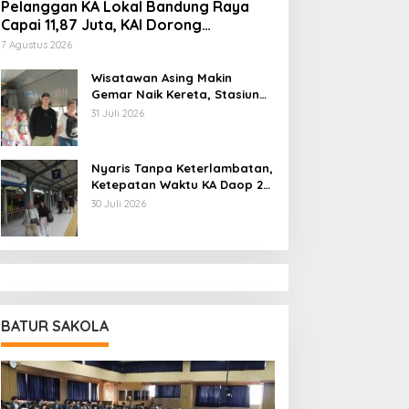
Pelanggan KA Lokal Bandung Raya
Capai 11,87 Juta, KAI Dorong
Pengembangan Infrastruktur Berbasis
7 Agustus 2026
Kebutuhan
Wisatawan Asing Makin
Gemar Naik Kereta, Stasiun
Bandung Jadi Gerbang
31 Juli 2026
Utama di Jawa Barat
Nyaris Tanpa Keterlambatan,
Ketepatan Waktu KA Daop 2
Bandung Tembus 99,85
30 Juli 2026
Persen
BATUR SAKOLA