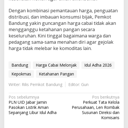
Dengan kombinasi pemantauan harga, penguatan
distribusi, dan imbauan konsumsi bijak, Pemkot
Bandung yakin guncangan harga cabai tidak akan
mengganggu ketahanan pangan secara
keseluruhan. Kini tinggal bagaimana warga dan
pedagang sama-sama menahan diri agar gejolak
harga tidak melebar ke komoditas lain.
Bandung
Harga Cabai Melonjak
Idul Adha 2026
Kepokmas
Ketahanan Pangan
Writer: Rilis Pemkot Bandung
Editor: Gun
Navigasi
Pos sebelumnya
Pos berikutnya
PLN UID Jabar Jamin
Perkuat Tata Kelola
pos
Pasokan Listrik Aman
Perusahaan, Len Rombak
Sepanjang Libur Idul Adha
Susunan Direksi dan
Komisaris