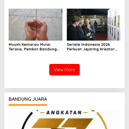
dari Sisi Hukum dan Politik
Trotoar dan Drainase
Kembali Dibenahi
Musim Kemarau Mulai
Seriale Indonesia 2026
Terasa, Pemkot Bandung
Perkuat Jejaring Kreator
Pastikan Pasokan Air Bersih
Lewat Kolaborasi Dengan
Tetap Aman
Die Seriale Jerman
View More
BANDUNG JUARA