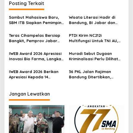
Posting Terkait
Sambut Mahasiswa Baru,
Wisata Literasi Hadir di
SBM ITB Siapkan Pemimpin
Bandung, BI Jabar dan
Bisnis Berbasis Inovasi
Pemkot Padukan Buku,
Kuliner, Hingga Edukasi
Teras Cihampelas Bersiap
PTDI Kirim NC212i
Digital
Bangkit, Pemprov Jabar
Multifungsi Untuk TNI AU,
Targetkan Penataan Tuntas
Siap Dukung Misi Angkut
Oktober 2026
Pasukan Hingga Modifikasi
IWEB Award 2026 Apresiasi
Muradi Sebut Dugaan
Cuaca
Inovasi Bio Farma, Langkah
Kriminalisasi Perlu Dilihat
Kemandirian Industri
dari Sisi Hukum dan Politik
Kesehatan Kian Menguat
IWEB Award 2026 Berikan
36 PKL Jalan Rajiman
Apresiasi Kepada 14
Bandung Ditertibkan,
Penerima Penghargaan
Trotoar dan Drainase
Atas Inovasi dan
Kembali Dibenahi
Keterbukaan Informasi
Jangan Lewatkan