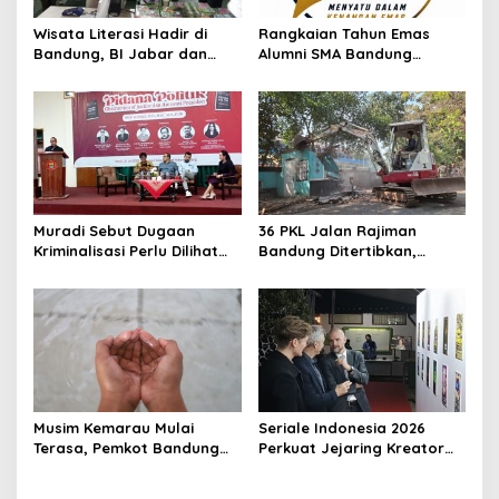
Wisata Literasi Hadir di
Rangkaian Tahun Emas
Bandung, BI Jabar dan
Alumni SMA Bandung
Pemkot Padukan Buku,
Angkatan 77 Dimulai,
Kuliner, Hingga Edukasi
Ratusan Alumni Akan Ikuti
Digital
Jalan Sehat
Muradi Sebut Dugaan
36 PKL Jalan Rajiman
Kriminalisasi Perlu Dilihat
Bandung Ditertibkan,
dari Sisi Hukum dan Politik
Trotoar dan Drainase
Kembali Dibenahi
Musim Kemarau Mulai
Seriale Indonesia 2026
Terasa, Pemkot Bandung
Perkuat Jejaring Kreator
Pastikan Pasokan Air Bersih
Lewat Kolaborasi Dengan
Tetap Aman
Die Seriale Jerman