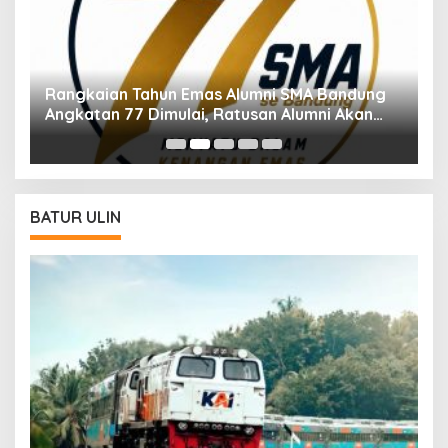
Rangkaian Tahun Emas Alumni SMA Bandung
M
Angkatan 77 Dimulai, Ratusan Alumni Akan
Di
Ikuti Jalan Sehat
BATUR ULIN