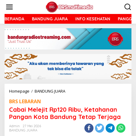
Lewati
ke
konten
BERANDA
BANDUNG JUARA
INFO KESEHATAN
PANGGU
Cabai
Homepage
/
BANDUNG JUARA
Melejit
BRS LEBARAN
Rp120
Ribu,
Cabai Melejit Rp120 Ribu, Ketahanan
Ketahanan
Pangan Kota Bandung Tetap Terjaga
Pangan
Kota
Admin
27 Mei 2026
Bandung
BANDUNG JUARA
Tetap