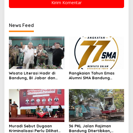
News Feed
Wisata Literasi Hadir di
Rangkaian Tahun Emas
Bandung, BI Jabar dan
Alumni SMA Bandung
Pemkot Padukan Buku,
Angkatan 77 Dimulai,
Kuliner, Hingga Edukasi
Ratusan Alumni Akan Ikuti
Digital
Jalan Sehat
Muradi Sebut Dugaan
36 PKL Jalan Rajiman
Kriminalisasi Perlu Dilihat
Bandung Ditertibkan,