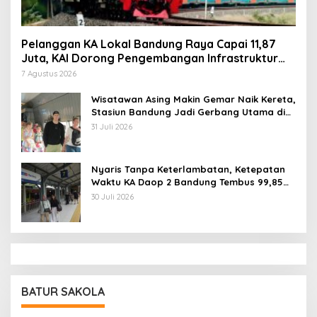
Pelanggan KA Lokal Bandung Raya Capai 11,87
Juta, KAI Dorong Pengembangan Infrastruktur
Berbasis Kebutuhan
7 Agustus 2026
Wisatawan Asing Makin Gemar Naik Kereta,
Stasiun Bandung Jadi Gerbang Utama di
Jawa Barat
31 Juli 2026
Nyaris Tanpa Keterlambatan, Ketepatan
Waktu KA Daop 2 Bandung Tembus 99,85
Persen
30 Juli 2026
BATUR SAKOLA