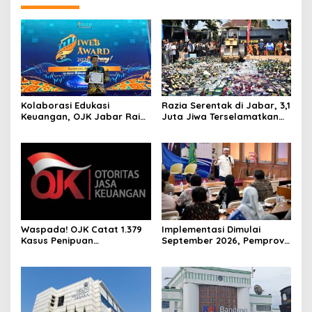
Kolaborasi Edukasi
Razia Serentak di Jabar, 3,1
Keuangan, OJK Jabar Raih
Juta Jiwa Terselamatkan
IWEB Award 2026
Dari Barang Terlarang
Waspada! OJK Catat 1.379
Implementasi Dimulai
Kasus Penipuan
September 2026, Pemprov
Menggunakan AI
Jabar Pastikan 3 Juta
Rumah Tepat Sasaran