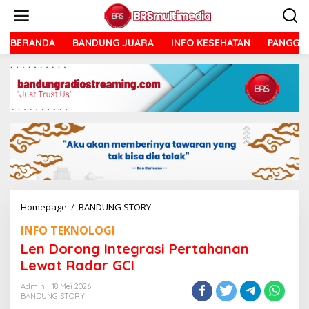
Lewati
ke
konten
BERANDA
BANDUNG JUARA
INFO KESEHATAN
PANGGU
Len
Homepage
/
BANDUNG STORY
Dorong
INFO TEKNOLOGI
Integrasi
Pertahanan
Len Dorong Integrasi Pertahanan
Lewat
Lewat Radar GCI
Radar
GCI
Admin
18 Mei 2026
BANDUNG STORY