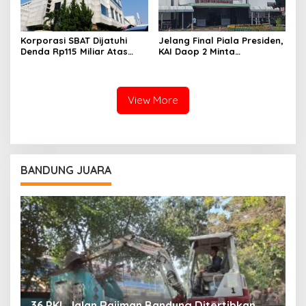
Korporasi SBAT Dijatuhi
Jelang Final Piala Presiden,
Denda Rp115 Miliar Atas
KAI Daop 2 Minta
Kasus Pajak
Penumpang Antisipasi
Kemacetan Menuju Stasiun
View More
BANDUNG JUARA
36 PKL Jalan Rajiman Bandung Ditertibkan,
M