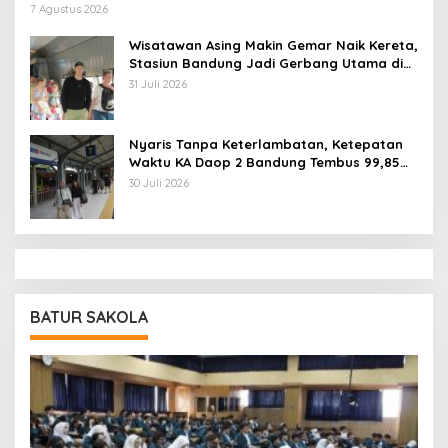
Berbasis Kebutuhan
7 Agustus 2026
Wisatawan Asing Makin Gemar Naik Kereta,
Stasiun Bandung Jadi Gerbang Utama di
Jawa Barat
31 Juli 2026
Nyaris Tanpa Keterlambatan, Ketepatan
Waktu KA Daop 2 Bandung Tembus 99,85
Persen
30 Juli 2026
BATUR SAKOLA