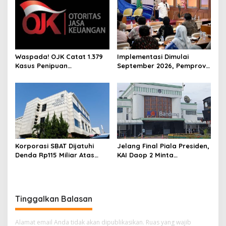
Waspada! OJK Catat 1.379
Implementasi Dimulai
Kasus Penipuan
September 2026, Pemprov
Menggunakan AI
Jabar Pastikan 3 Juta
Rumah Tepat Sasaran
Korporasi SBAT Dijatuhi
Jelang Final Piala Presiden,
Denda Rp115 Miliar Atas
KAI Daop 2 Minta
Kasus Pajak
Penumpang Antisipasi
Kemacetan Menuju Stasiun
Tinggalkan Balasan
Alamat email Anda tidak akan dipublikasikan.
Ruas yang wajib