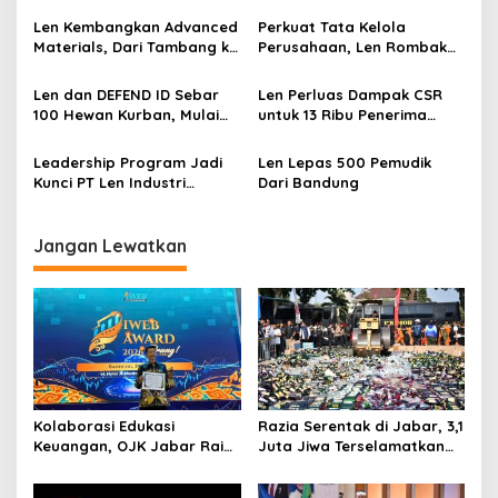
Integrasi Sistem dan
Warga Bersih-bersih
Len Kembangkan Advanced
Perkuat Tata Kelola
Layanan Purnajual
Lingkungan
Materials, Dari Tambang ke
Perusahaan, Len Rombak
Produk Teknologi Tinggi
Susunan Direksi dan
Komisaris
Len dan DEFEND ID Sebar
Len Perluas Dampak CSR
100 Hewan Kurban, Mulai
untuk 13 Ribu Penerima
Bandung, Tasikmalaya,
Manfaat
Subang, Hingga Surabaya
Leadership Program Jadi
Len Lepas 500 Pemudik
Kunci PT Len Industri
Dari Bandung
Perkuat Konsolidasi DEFEND
ID
Jangan Lewatkan
Kolaborasi Edukasi
Razia Serentak di Jabar, 3,1
Keuangan, OJK Jabar Raih
Juta Jiwa Terselamatkan
IWEB Award 2026
Dari Barang Terlarang