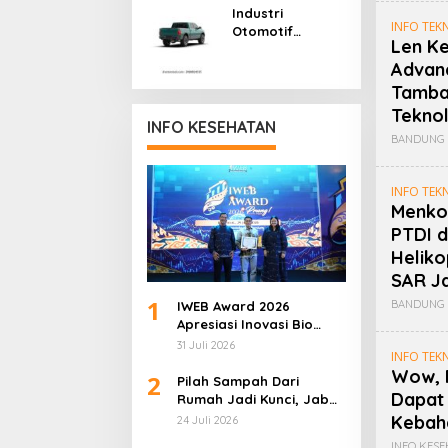
Industri
Penuhi
INFO TEK
Otomotif
Kebutuhan Pick-
Len K
Nasional Siap
Up Dalam Negeri
Advanc
Penuhi
Kebutuhan Pick-
Tamba
Up Domestik
Teknol
INFO KESEHATAN
BANDUNG 
INFO TEK
Menko
PTDI d
Heliko
SAR Ja
1
BANDUNG 
IWEB Award 2026
Apresiasi Inovasi Bio
Farma, Langkah
31 Juli 2026
INFO TEK
Kemandirian Industri
Wow, 
2
Kesehatan Kian Menguat
Pilah Sampah Dari
Dapat 
Rumah Jadi Kunci, Jabar
Berseka Ditarget Tuntas
Kebah
24 Juli 2026
80 Persen di 2029
INFO KESE