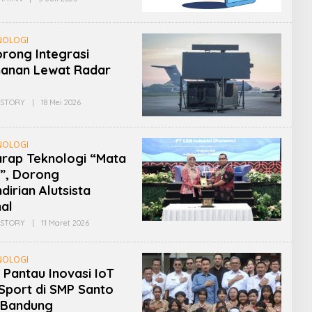
Admin
NOLOGI
rong Integrasi
hanan Lewat Radar
Oleh
STORY
|
18 Mei 2026
Admin
NOLOGI
rap Teknologi “Mata
”, Dorong
irian Alutsista
al
Oleh
STORY
|
11 Maret 2026
Admin
NOLOGI
 Pantau Inovasi IoT
Sport di SMP Santo
 Bandung