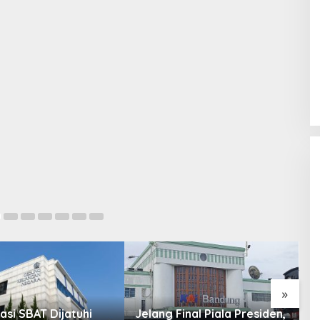
Wisata Literasi Hadir di Bandung,
BI Jabar dan Pemkot Padukan
Buku, Kuliner, Hingga Edukasi
Digital
30
»
asi SBAT Dijatuhi
Jelang Final Piala Presiden,
H