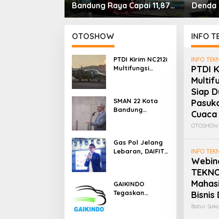
2026, Pemprov
Bandung Raya Capai 11,87
Denda R
an 3 Juta
Juta, KAI Dorong
Kasus 
t Sasaran
Pengembangan
Infrastruktur Berbasis
OTOSHOW
INFO T
Kebutuhan
PTDI Kirim NC212i
INFO TEK
PTDI K
Multifungsi
Untuk TNI AU,
Multif
Siap Dukung Misi
Siap D
Angkut Pasukan
SMAN 22 Kota
Pasuka
Hingga
Bandung
Modifikasi
Cuaca
Didorong Jadi
Cuaca
OTOSHOW
Pelopor Pelajar
Tertib
Gas Pol Jelang
Berkendara
Lebaran, DAIFIT
INFO TEK
Webina
2026 Siapkan 9
Paket Umroh
TEKNO
Untuk Konsumen
Mahas
GAIKINDO
Daihatsu
Tegaskan
Bisnis 
Industri
Batur Sako
Otomotif
Nasional Siap