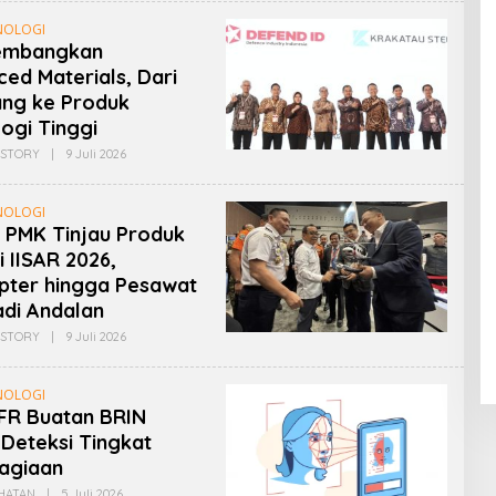
NOLOGI
embangkan
ed Materials, Dari
ng ke Produk
ogi Tinggi
Oleh
STORY
|
9 Juli 2026
Admin
NOLOGI
 PMK Tinjau Produk
i IISAR 2026,
pter hingga Pesawat
di Andalan
Oleh
STORY
|
9 Juli 2026
Admin
NOLOGI
FR Buatan BRIN
Deteksi Tingkat
agiaan
Oleh
HATAN
|
5 Juli 2026