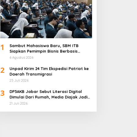
1
Sambut Mahasiswa Baru, SBM ITB
Siapkan Pemimpin Bisnis Berbasis
Inovasi
6 Agustus 2026
2
Unpad Kirim 24 Tim Ekspedisi Patriot ke
Daerah Transmigrasi
25 Juli 2026
3
DP3AKB Jabar Sebut Literasi Digital
Dimulai Dari Rumah, Media Diajak Jadi
Mitra Keluarga
21 Juli 2026