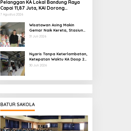
Pelanggan KA Lokal Bandung Raya
LN Bangun Jaringan
September 2026, Pemprov
Capai 11,87 Juta, KAI Dorong
istrik di 210 Lokasi di Jawa
Jabar Pastikan 3 Juta
Pengembangan Infrastruktur Berbasis
arat
Rumah Tepat Sasaran
7 Agustus 2026
Kebutuhan
Wisatawan Asing Makin
Gemar Naik Kereta, Stasiun
Bandung Jadi Gerbang
31 Juli 2026
Utama di Jawa Barat
Nyaris Tanpa Keterlambatan,
Ketepatan Waktu KA Daop 2
Bandung Tembus 99,85
30 Juli 2026
Persen
BATUR SAKOLA