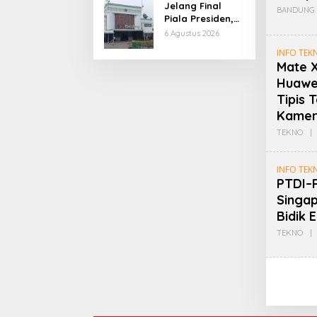
Jelang Final
BANDUNG 
Piala Presiden,
KAI Daop 2 Minta
6 Agustus 2026
Penumpang
INFO TEK
Antisipasi
Mate X
Kemacetan
Huawe
Menuju Stasiun
Tipis
Kamer
TEKNO
|
INFO TEK
PTDI–
Singap
Bidik 
TEKNO
|