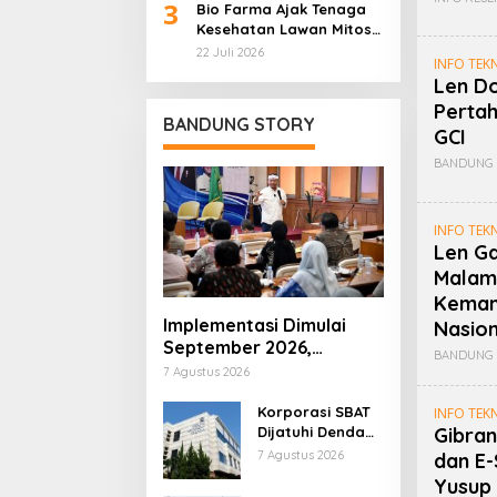
3
Bio Farma Ajak Tenaga
Kesehatan Lawan Mitos
HPV Demi Cegah Kanker
22 Juli 2026
INFO TEK
Serviks
Len Do
Perta
BANDUNG STORY
GCI
BANDUNG 
INFO TEK
Len Ga
Malam
Kemand
Implementasi Dimulai
Nasion
September 2026,
BANDUNG 
Pemprov Jabar Pastikan
7 Agustus 2026
3 Juta Rumah Tepat
Sasaran
Korporasi SBAT
INFO TEK
Gibran
Dijatuhi Denda
Rp115 Miliar Atas
7 Agustus 2026
dan E-
Kasus Pajak
Yusup