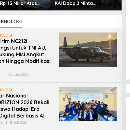
p115 Miliar Atas
KAI Daop 2 Minta
P
Pajak
Penumpang Antisipasi
L
Kemacetan Menuju Stasiun
B
EKNOLOGI
NOLOGI
irim NC212i
ungsi Untuk TNI AU,
ukung Misi Angkut
n Hingga Modifikasi
Oleh
|
1 Agustus 2026
Admin
NOLOGI
r Nasional
BIZION 2026 Bekali
iswa Hadapi Era
Digital Berbasis AI
Oleh
la
|
18 Juli 2026
Admin