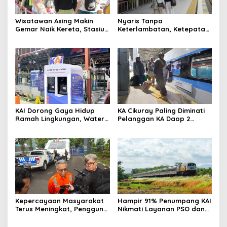
Wisatawan Asing Makin
Nyaris Tanpa
Gemar Naik Kereta, Stasiun
Keterlambatan, Ketepatan
Bandung Jadi Gerbang
Waktu KA Daop 2 Bandung
Utama di Jawa Barat
Tembus 99,85 Persen
KAI Dorong Gaya Hidup
KA Cikuray Paling Diminati
Ramah Lingkungan, Water
Pelanggan KA Daop 2
Station Berpotensi Kurangi
Bandung Selama Enam
2,99 Juta Botol Plastik
Bulan Pertama 2026
Kepercayaan Masyarakat
Hampir 91% Penumpang KAI
Terus Meningkat, Pengguna
Nikmati Layanan PSO dan
KA Daop 2 Bandung Tumbuh
Kereta Perintis, Tarif Tetap
11 Persen di Semester I 2026
Terjangkau