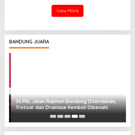
View More
BANDUNG JUARA
36 PKL Jalan Rajiman Bandung Ditertibkan,
M
Trotoar dan Drainase Kembali Dibenahi
B
A