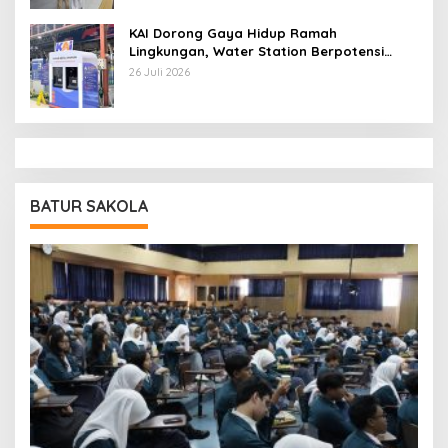
KAI Dorong Gaya Hidup Ramah
Lingkungan, Water Station Berpotensi
Kurangi 2,99 Juta Botol Plastik
26 Juli 2026
BATUR SAKOLA