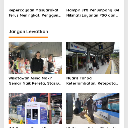
Perlindungan Perempuan
Bandung Selama Enam
dan Anak di Transportasi
Bulan Pertama 2026
Kepercayaan Masyarakat
Hampir 91% Penumpang KAI
Publik
Terus Meningkat, Pengguna
Nikmati Layanan PSO dan
KA Daop 2 Bandung Tumbuh
Kereta Perintis, Tarif Tetap
11 Persen di Semester I 2026
Terjangkau
Jangan Lewatkan
Wisatawan Asing Makin
Nyaris Tanpa
Gemar Naik Kereta, Stasiun
Keterlambatan, Ketepatan
Bandung Jadi Gerbang
Waktu KA Daop 2 Bandung
Utama di Jawa Barat
Tembus 99,85 Persen