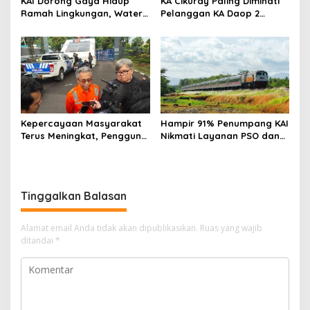
KAI Dorong Gaya Hidup
KA Cikuray Paling Diminati
Ramah Lingkungan, Water
Pelanggan KA Daop 2
Station Berpotensi Kurangi
Bandung Selama Enam
2,99 Juta Botol Plastik
Bulan Pertama 2026
Kepercayaan Masyarakat
Hampir 91% Penumpang KAI
Terus Meningkat, Pengguna
Nikmati Layanan PSO dan
KA Daop 2 Bandung Tumbuh
Kereta Perintis, Tarif Tetap
11 Persen di Semester I 2026
Terjangkau
Tinggalkan Balasan
Alamat email Anda tidak akan dipublikasikan.
Ruas yang wajib
ditandai
*