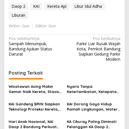
Daop 2
KAI
Kereta Api
Libur Idul Adha
Liburan
Writer: Gun
Editor: Gun
Navigasi
Pos sebelumnya
Pos berikutnya
Sampah Menumpuk,
Parkir Liar Rusak Wajah
pos
Bandung Ajukan Status
Kota, Pemkot Bandung
Darurat
Siapkan Gedung Parkir
Modern
Posting Terkait
Wisatawan Asing Makin
Nyaris Tanpa
Gemar Naik Kereta, Stasiun
Keterlambatan, Ketepatan
Bandung Jadi Gerbang
Waktu KA Daop 2 Bandung
Utama di Jawa Barat
Tembus 99,85 Persen
KAI Gandeng BRIN Siapkan
KAI Dorong Gaya Hidup
Teknologi Proteksi Kereta,
Ramah Lingkungan, Water
Uji Lapangan Dimulai
Station Berpotensi Kurangi
hingga 2027
2,99 Juta Botol Plastik
Hari Anak Nasional, KAI
KA Cikuray Paling Diminati
Daop 2 Bandung Perkuat
Pelanggan KA Daop 2