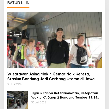
BATUR ULIN
Wisatawan Asing Makin Gemar Naik Kereta,
Stasiun Bandung Jadi Gerbang Utama di Jawa
Barat
31 Juli 2026
Nyaris Tanpa Keterlambatan, Ketepatan
Waktu KA Daop 2 Bandung Tembus 99,85
Persen
30 Juli 2026