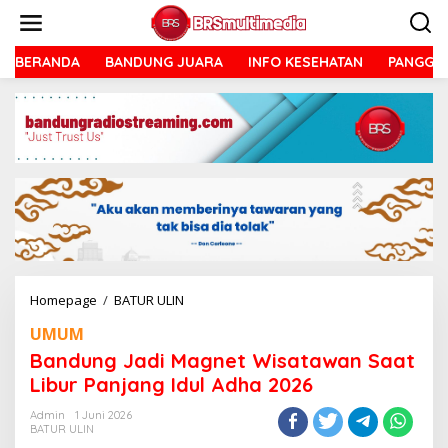
Lewati
ke
konten
BERANDA
BANDUNG JUARA
INFO KESEHATAN
PANGGU
Bandung
Homepage
/
BATUR ULIN
Jadi
UMUM
Magnet
Wisatawan
Bandung Jadi Magnet Wisatawan Saat
Saat
Libur Panjang Idul Adha 2026
Libur
Panjang
Admin
1 Juni 2026
Idul
BATUR ULIN
Adha