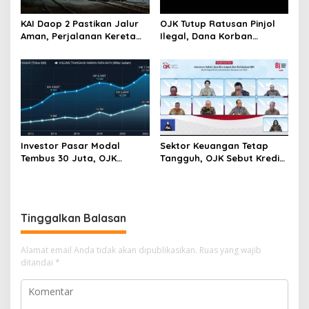
KAI Daop 2 Pastikan Jalur
OJK Tutup Ratusan Pinjol
Aman, Perjalanan Kereta
Ilegal, Dana Korban
Kembali Normal Usai
Penipuan Rp204 Miliar
Gempa Pangandaran
Berhasil Diselamatkan
Investor Pasar Modal
Sektor Keuangan Tetap
Tembus 30 Juta, OJK
Tangguh, OJK Sebut Kredit
Optimistis Minat Investasi
Perbankan Tumbuh Makin
Masyarakat Terus Menguat
Kuat di Tengah Gejolak
Global
Tinggalkan Balasan
Alamat email Anda tidak akan dipublikasikan.
Ruas yang wajib
ditandai
*