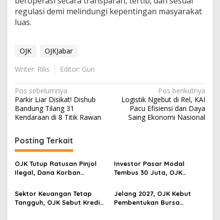
beroperasi secara transparan, tertib, dan sesuai
regulasi demi melindungi kepentingan masyarakat
luas.
OJK
OJKJabar
Writer: Rilis
Editor: Gun
Navigasi
Pos sebelumnya
Pos berikutnya
Parkir Liar Disikat! Dishub
Logistik Ngebut di Rel, KAI
pos
Bandung Tilang 31
Pacu Efisiensi dan Daya
Kendaraan di 8 Titik Rawan
Saing Ekonomi Nasional
Posting Terkait
OJK Tutup Ratusan Pinjol
Investor Pasar Modal
Ilegal, Dana Korban
Tembus 30 Juta, OJK
Penipuan Rp204 Miliar
Optimistis Minat Investasi
Berhasil Diselamatkan
Masyarakat Terus Menguat
Sektor Keuangan Tetap
Jelang 2027, OJK Kebut
Tangguh, OJK Sebut Kredit
Pembentukan Bursa
Perbankan Tumbuh Makin
Mineral di Tengah Lonjakan
Kuat di Tengah Gejolak
Transaksi Kripto