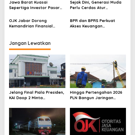
Jawa Barat Kuasai
Sejak Dini, Generasi Muda
Global
Sepertiga Investor Pasar
Perlu Cerdas Atur
Modal Nasional, OJK
Keuangan
Tekankan Pentingnya
OJK Jabar Dorong
BPR dan BPRS Perkuat
Investasi Cerdas
Kemandirian Finansial
Akses Keuangan
Disabilitas Lewat Program
Masyarakat
DIA KITA
Jangan Lewatkan
Jelang Final Piala Presiden,
Hingga Pertengahan 2026
KAI Daop 2 Minta
PLN Bangun Jaringan
Penumpang Antisipasi
Listrik di 210 Lokasi di Jawa
Kemacetan Menuju Stasiun
Barat