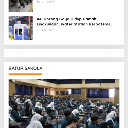
Persen
30 Juli 2026
KAI Dorong Gaya Hidup Ramah
Lingkungan, Water Station Berpotensi
Kurangi 2,99 Juta Botol Plastik
26 Juli 2026
BATUR SAKOLA