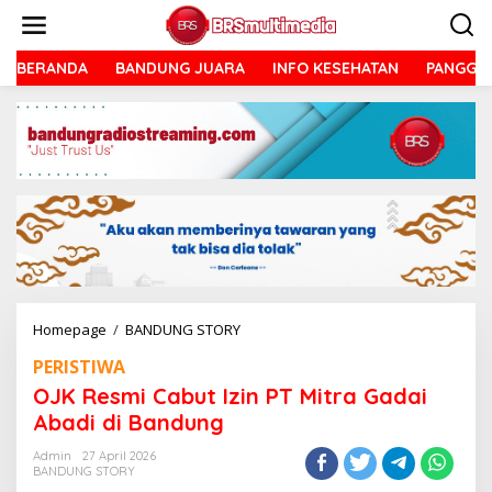
Lewati
ke
konten
BERANDA
BANDUNG JUARA
INFO KESEHATAN
PANGGU
OJK
Homepage
/
BANDUNG STORY
Resmi
PERISTIWA
Cabut
Izin
OJK Resmi Cabut Izin PT Mitra Gadai
PT
Abadi di Bandung
Mitra
Gadai
Admin
27 April 2026
Abadi
BANDUNG STORY
di