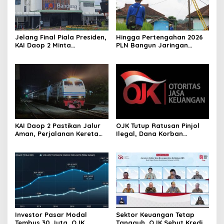
Jelang Final Piala Presiden,
Hingga Pertengahan 2026
KAI Daop 2 Minta
PLN Bangun Jaringan
Penumpang Antisipasi
Listrik di 210 Lokasi di Jawa
Kemacetan Menuju Stasiun
Barat
KAI Daop 2 Pastikan Jalur
OJK Tutup Ratusan Pinjol
Aman, Perjalanan Kereta
Ilegal, Dana Korban
Kembali Normal Usai
Penipuan Rp204 Miliar
Gempa Pangandaran
Berhasil Diselamatkan
Investor Pasar Modal
Sektor Keuangan Tetap
Tembus 30 Juta, OJK
Tangguh, OJK Sebut Kredit