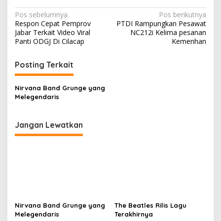
Navigasi
Pos sebelumnya
Pos berikutnya
Respon Cepat Pemprov
PTDI Rampungkan Pesawat
pos
Jabar Terkait Video Viral
NC212i Kelima pesanan
Panti ODGJ Di Cilacap
Kemenhan
Posting Terkait
Nirvana Band Grunge yang
Melegendaris
Jangan Lewatkan
Nirvana Band Grunge yang
The Beatles Rilis Lagu
Melegendaris
Terakhirnya
Rock and Roll Band
ROCKSTAR PALING NGESELIN
Terbesar di Dunia
SEDUNIA