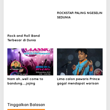
Nam ah…well come to
Lima calon pewaris Prince
bandung……jojing
gagal mendapat warisan
Tinggalkan Balasan
Alamat email Anda tidak akan dipublikasikan.
Ruas yang wajib
ditandai
*