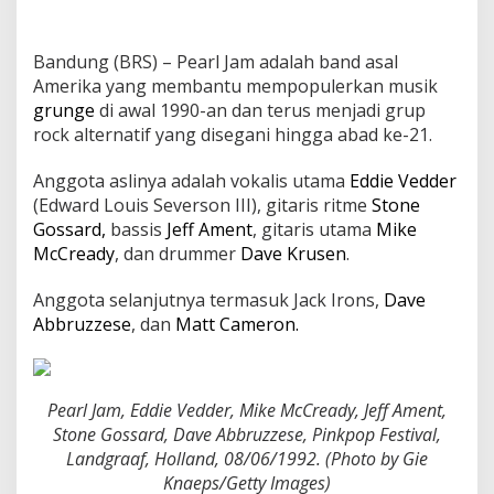
Hall
of
Fame
Bandung (BRS) – Pearl Jam adalah band asal
Amerika yang membantu mempopulerkan musik
grunge
di awal 1990-an dan terus menjadi grup
rock alternatif yang disegani hingga abad ke-21.
Anggota aslinya adalah vokalis utama
Eddie Vedder
(Edward Louis Severson III), gitaris ritme
Stone
Gossard,
bassis
Jeff Ament
, gitaris utama
Mike
McCready
, dan drummer
Dave Krusen
.
Anggota selanjutnya termasuk Jack Irons,
Dave
Abbruzzese
, dan
Matt Cameron.
Pearl Jam, Eddie Vedder, Mike McCready, Jeff Ament,
Stone Gossard, Dave Abbruzzese, Pinkpop Festival,
Landgraaf, Holland, 08/06/1992. (Photo by Gie
Knaeps/Getty Images)