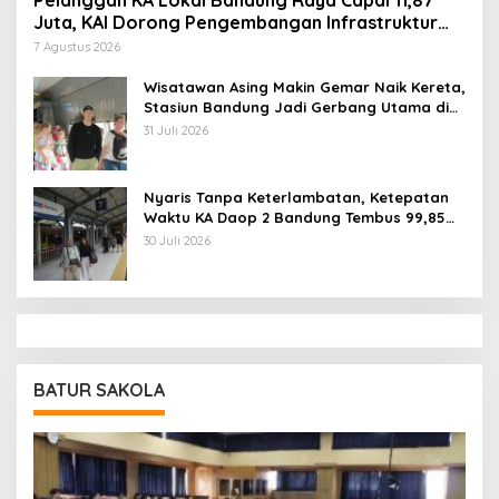
1
Sambut Mahasiswa Baru, SBM ITB Siapkan Pemimpin
Bisnis Berbasis Inovasi
6 Agustus 2026
2
Unpad Kirim 24 Tim Ekspedisi Patriot ke Daerah
Transmigrasi
25 Juli 2026
3
DP3AKB Jabar Sebut Literasi Digital Dimulai Dari
Rumah, Media Diajak Jadi Mitra Keluarga