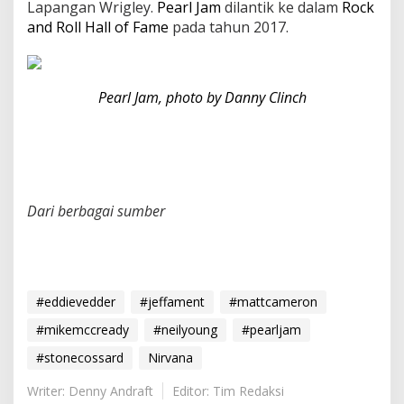
Lapangan Wrigley.
Pearl Jam
dilantik ke dalam
Rock
and Roll Hall of Fame
pada tahun 2017.
Pearl Jam, photo by Danny Clinch
Dari berbagai sumber
#eddievedder
#jeffament
#mattcameron
#mikemccready
#neilyoung
#pearljam
#stonecossard
Nirvana
Writer: Denny Andraft
Editor: Tim Redaksi