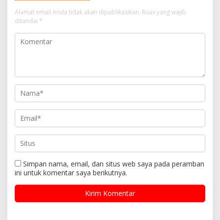
Simpan nama, email, dan situs web saya pada peramban
ini untuk komentar saya berikutnya.
News Feed
Nirvana Band Grunge yang
The Beatles Rilis Lagu
Melegendaris
Terakhirnya
Rock and Roll Band
ROCKSTAR PALING NGESELIN