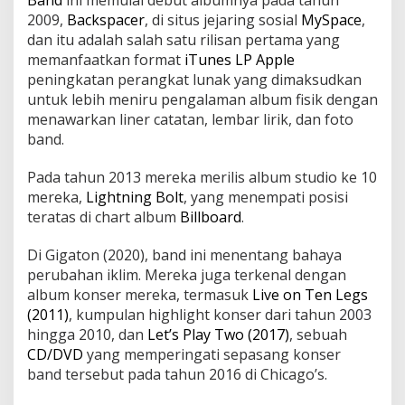
Band
ini memulai debut albumnya pada tahun
2009,
Backspacer
, di situs jejaring sosial
MySpace
,
dan itu adalah salah satu rilisan pertama yang
memanfaatkan format
iTunes LP Apple
peningkatan perangkat lunak yang dimaksudkan
untuk lebih meniru pengalaman album fisik dengan
menawarkan liner catatan, lembar lirik, dan foto
band.
Pada tahun 2013 mereka merilis album studio ke 10
mereka,
Lightning Bolt
, yang menempati posisi
teratas di chart album
Billboard
.
Di Gigaton (2020), band ini menentang bahaya
perubahan iklim. Mereka juga terkenal dengan
album konser mereka, termasuk
Live on Ten Legs
(2011)
, kumpulan highlight konser dari tahun 2003
hingga 2010, dan
Let’s Play Two (2017)
, sebuah
CD/DVD
yang memperingati sepasang konser
band tersebut pada tahun 2016 di Chicago’s.