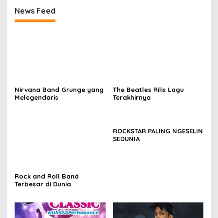
Terbesar di Dunia
SEDUNIA
Nam ah…well come to
Lima calon pewaris Prince
bandung……jojing
gagal mendapat warisan
View More
BANDUNG JUARA