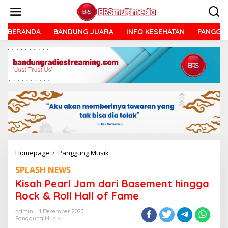
Lewati
ke
konten
BERANDA
BANDUNG JUARA
INFO KESEHATAN
PANGGU
Kisah
Homepage
/
Panggung Musik
Pearl
SPLASH NEWS
Jam
dari
Kisah Pearl Jam dari Basement hingga
Basement
Rock & Roll Hall of Fame
hingga
Rock
Admin
4 Desember 2023
&
Panggung Musik
Roll