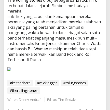
The Rolling Stones
dipuji sebagai
band rock n’ roll
terhebat dalam sejarah. Simbolisme budaya
mereka,
lirik-lirik yang cabul, dan kemampuan mereka
bermusik yang telah menjadikan mereka salah satu
aksi yang paling bertahan untuk tampil di
panggung waktu ke waktu dan sebagai salah satu
band terhebat sepanjang masa. meskipun multi-
instrumentalis
Brian Jones
, drummer
Charlie Watts
dan bassis
Bill Wyman
meskipun telah tiada tapi
nama mereka terwakilkan Band Rock and Roll
Terbesar di Dunia.
#keithrichard
#mickjagger
#rollingstones
#therollingstones
Writer: Denny Andraft
Editor: Tim Redaksi