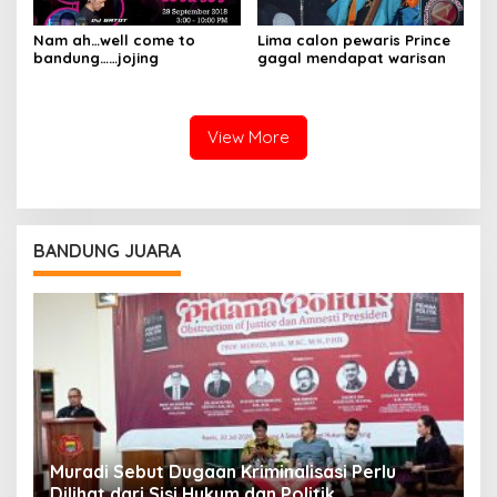
Nam ah…well come to
Lima calon pewaris Prince
bandung……jojing
gagal mendapat warisan
View More
BANDUNG JUARA
Muradi Sebut Dugaan Kriminalisasi Perlu
3
Dilihat dari Sisi Hukum dan Politik
T