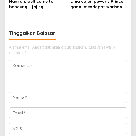
Nam ah…well come to
Lima calon pewaris Prince
bandung……jojing
gagal mendapat warisan
Tinggalkan Balasan
Alamat email Anda tidak akan dipublikasikan.
Ruas yang wajib
ditandai
*