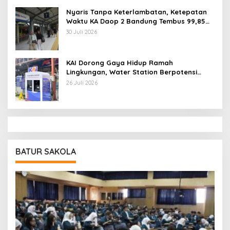
Nyaris Tanpa Keterlambatan, Ketepatan
Waktu KA Daop 2 Bandung Tembus 99,85
Persen
30 Juli 2026
KAI Dorong Gaya Hidup Ramah
Lingkungan, Water Station Berpotensi
Kurangi 2,99 Juta Botol Plastik
26 Juli 2026
BATUR SAKOLA