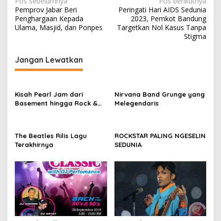
Navigasi
Pos sebelumnya
Pos berikutnya
Pemprov Jabar Beri
Peringati Hari AIDS Sedunia
pos
Penghargaan Kepada
2023, Pemkot Bandung
Ulama, Masjid, dan Ponpes
Targetkan Nol Kasus Tanpa
Stigma
Jangan Lewatkan
Kisah Pearl Jam dari
Nirvana Band Grunge yang
Basement hingga Rock &
Melegendaris
Roll Hall of Fame
The Beatles Rilis Lagu
ROCKSTAR PALING NGESELIN
Terakhirnya
SEDUNIA