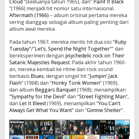
Cloud
“(keduanya tahun 1965), dan”
Paint It Black
“(1966) menjadi hit nomor satu internasional.
Aftermath (1966)
– album orisinal pertama mereka
sering dianggap sebagai album paling penting dari
album awal mereka.
Pada tahun 1967, mereka merilis hit dua sisi “
Ruby
Tuesday
“/”
Let’s, Spend the Night Together
“” dan
bereksperimen dengan
psychedelic rock on Their
Satanic Majesties Request
. Pada akhir tahun 1960-
an, mereka kembali ke ritme dan rock sound
berbasis
Blues
, dengan singel hit “
Jumpin’ Jack
Flash
” (1968) dan “
Honky Tonk Women
” (1969),
dan album
Beggars Banquet
(1968), menampilkan
“
Sympathy for the Devil
” dan “
Street Fighting Man
“,
dan
Let It Bleed
(1969), menampilkan “
You Can’t
Always Get What You Want
” dan “
Gimme Shelter
“.