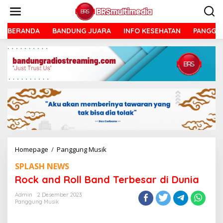
Lewati
ke
konten
BERANDA
BANDUNG JUARA
INFO KESEHATAN
PANGGU
Rock
Homepage
/
Panggung Musik
and
SPLASH NEWS
Roll
Band
Rock and Roll Band Terbesar di Dunia
Terbesar
di
Admin
2 Desember 2023
Panggung Musik
Dunia