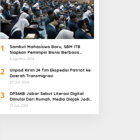
1
Sambut Mahasiswa Baru, SBM ITB
Siapkan Pemimpin Bisnis Berbasis
Inovasi
6 Agustus 2026
2
Unpad Kirim 24 Tim Ekspedisi Patriot ke
Daerah Transmigrasi
25 Juli 2026
3
DP3AKB Jabar Sebut Literasi Digital
Dimulai Dari Rumah, Media Diajak Jadi
Mitra Keluarga
21 Juli 2026