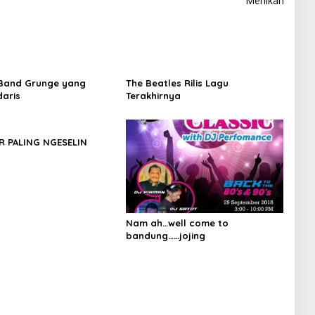
Menikah
Band Grunge yang
The Beatles Rilis Lagu
aris
Terakhirnya
R PALING NGESELIN
Nam ah…well come to
bandung……jojing