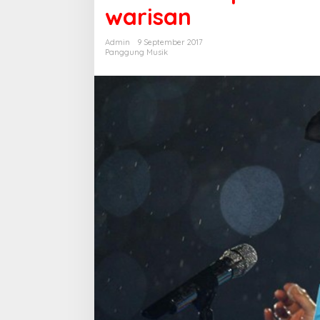
warisan
gagal
mendapat
warisan
Admin
9 September 2017
Panggung Musik
Wisata Literasi H
BI Jabar dan Pe
Buku, Kuliner, Hi
Digital