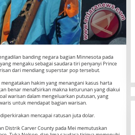
ngadilan banding negara bagian Minnesota pada
yang mengaku sebagai saudara tiri penyanyi Prince
risan dari mendiang superstar pop tersebut.
a mengatakan hakim yang menangani kasus harta
gan benar menafsirkan makna keturunan yang diakui
oal warisan dalam mengeluarkan putusan, yang
 waris untuk mendapat bagian warisan.
 diperkirakan mencapai ratusan juta dolar.
lan Distrik Carver County pada Mei memutuskan
e, Tyka Nelson, dan lima saudara tirinya memenuhi