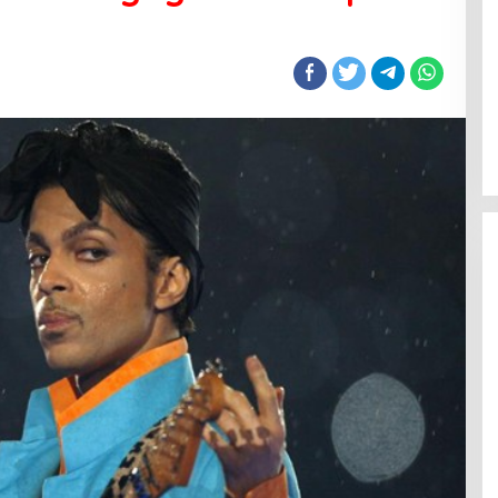
adir di Bandung,
Rangkaian Tahun Emas Alumni SMA
mkot Padukan
Bandung Angkatan 77 Dimulai,
ngga Edukasi
Ratusan Alumni Akan Ikuti Jalan
Sehat