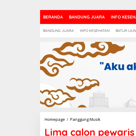
BERANDA
BANDUNG JUARA
INFO KESEH
BANDUNG JUARA
INFO KESEHATAN
BATUR ULI
Lima
Homepage
/
Panggung Musik
calon
Lima calon pewaris
pewaris
Prince