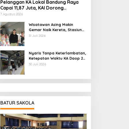
Pelanggan KA Lokal Bandung Raya
Capai 11,87 Juta, KAI Dorong
Pengembangan Infrastruktur Berbasis
7 Agustus 2026
Kebutuhan
Wisatawan Asing Makin
Gemar Naik Kereta, Stasiun
Bandung Jadi Gerbang
31 Juli 2026
Utama di Jawa Barat
Nyaris Tanpa Keterlambatan,
Ketepatan Waktu KA Daop 2
Bandung Tembus 99,85
30 Juli 2026
Persen
BATUR SAKOLA