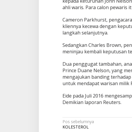
kepada keturunan John Nelson 
ahli waris. Para calon pewaris i
Cameron Parkhurst, pengacara
kliennya kecewa dengan kepu
langkah selanjutnya.
Sedangkan Charles Brown, pen
meninjau kembali keputusan te
Dua penggugat tambahan, ana
Prince Duane Nelson, yang men
mengajukan banding terhadap p
untuk mendapat warisan milik P
Eide pada Juli 2016 mengesampin
Demikian laporan Reuters.
Navigasi
Pos sebelumnya
KOLESTEROL
pos