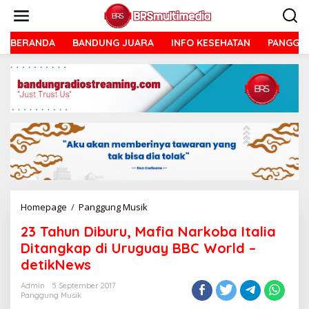
Lewati
ke
konten
BERANDA
BANDUNG JUARA
INFO KESEHATAN
PANGGU
23
Homepage
/
Panggung Musik
Tahun
23 Tahun Diburu, Mafia Narkoba Italia
Diburu,
Mafia
Ditangkap di Uruguay BBC World –
Narkoba
detikNews
Italia
Ditangkap
Admin
5 September 2017
di
Panggung Musik
Uruguay