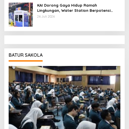
KAI Dorong Gaya Hidup Ramah
Lingkungan, Water Station Berpotensi
Kurangi 2,99 Juta Botol Plastik
26 Juli 2026
BATUR SAKOLA