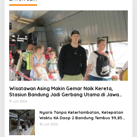
Wisatawan Asing Makin Gemar Naik Kereta,
Stasiun Bandung Jadi Gerbang Utama di Jawa
Barat
31 Juli 2026
Nyaris Tanpa Keterlambatan, Ketepatan
Waktu KA Daop 2 Bandung Tembus 99,85
Persen
30 Juli 2026