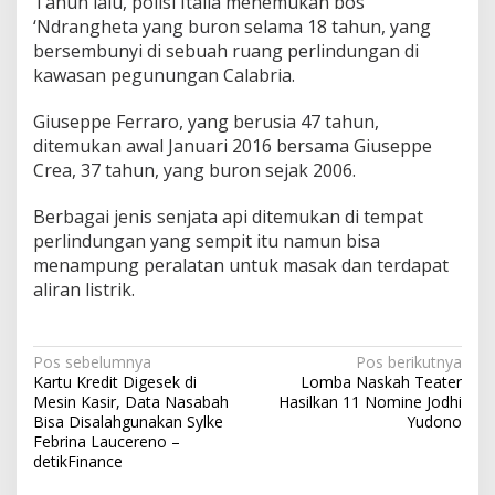
Tahun lalu, polisi Italia menemukan bos
‘Ndrangheta yang buron selama 18 tahun, yang
bersembunyi di sebuah ruang perlindungan di
kawasan pegunungan Calabria.
Giuseppe Ferraro, yang berusia 47 tahun,
ditemukan awal Januari 2016 bersama Giuseppe
Crea, 37 tahun, yang buron sejak 2006.
Berbagai jenis senjata api ditemukan di tempat
perlindungan yang sempit itu namun bisa
menampung peralatan untuk masak dan terdapat
aliran listrik.
Navigasi
Pos sebelumnya
Pos berikutnya
Kartu Kredit Digesek di
Lomba Naskah Teater
pos
Mesin Kasir, Data Nasabah
Hasilkan 11 Nomine Jodhi
Bisa Disalahgunakan Sylke
Yudono
Febrina Laucereno –
detikFinance