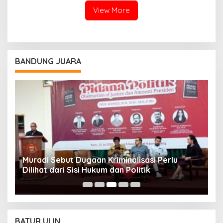
View More
BANDUNG JUARA
Muradi Sebut Dugaan Kriminalisasi Perlu
3
Dilihat dari Sisi Hukum dan Politik
T
BATUR ULIN