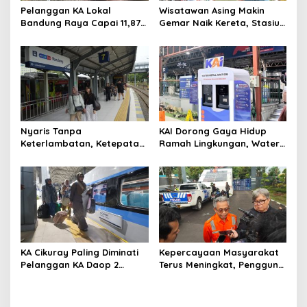
Pelanggan KA Lokal
Wisatawan Asing Makin
Bandung Raya Capai 11,87
Gemar Naik Kereta, Stasiun
Juta, KAI Dorong
Bandung Jadi Gerbang
Pengembangan
Utama di Jawa Barat
Infrastruktur Berbasis
Kebutuhan
Nyaris Tanpa
KAI Dorong Gaya Hidup
Keterlambatan, Ketepatan
Ramah Lingkungan, Water
Waktu KA Daop 2 Bandung
Station Berpotensi Kurangi
Tembus 99,85 Persen
2,99 Juta Botol Plastik
KA Cikuray Paling Diminati
Kepercayaan Masyarakat
Pelanggan KA Daop 2
Terus Meningkat, Pengguna
Bandung Selama Enam
KA Daop 2 Bandung Tumbuh
Bulan Pertama 2026
11 Persen di Semester I 2026