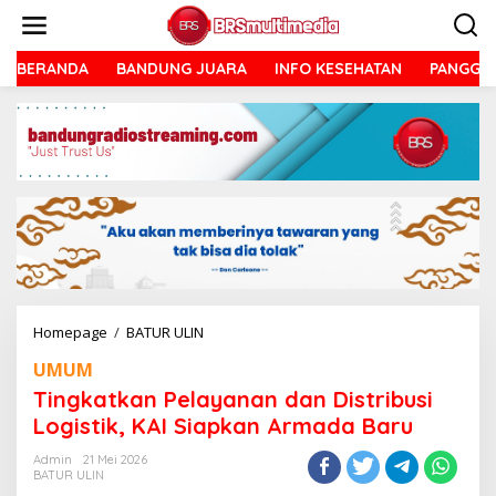
Lewati
ke
konten
BERANDA
BANDUNG JUARA
INFO KESEHATAN
PANGGU
Tingkatkan
Homepage
/
BATUR ULIN
Pelayanan
UMUM
dan
Distribusi
Tingkatkan Pelayanan dan Distribusi
Logistik,
Logistik, KAI Siapkan Armada Baru
KAI
Siapkan
Admin
21 Mei 2026
Armada
BATUR ULIN
Baru