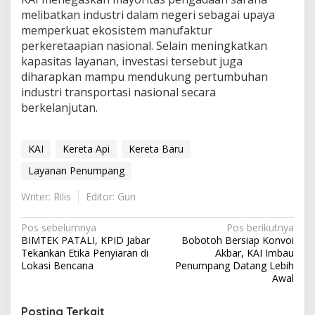
melibatkan industri dalam negeri sebagai upaya
memperkuat ekosistem manufaktur
perkeretaapian nasional. Selain meningkatkan
kapasitas layanan, investasi tersebut juga
diharapkan mampu mendukung pertumbuhan
industri transportasi nasional secara
berkelanjutan.
KAI
Kereta Api
Kereta Baru
Layanan Penumpang
Writer: Rilis
Editor: Gun
Navigasi
Pos sebelumnya
Pos berikutnya
BIMTEK PATALI, KPID Jabar
Bobotoh Bersiap Konvoi
pos
Tekankan Etika Penyiaran di
Akbar, KAI Imbau
Lokasi Bencana
Penumpang Datang Lebih
Awal
Posting Terkait