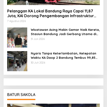
Pelanggan KA Lokal Bandung Raya Capai 11,87
Juta, KAI Dorong Pengembangan Infrastruktur
Berbasis Kebutuhan
7 Agustus 2026
Wisatawan Asing Makin Gemar Naik Kereta,
Stasiun Bandung Jadi Gerbang Utama di
Jawa Barat
31 Juli 2026
Nyaris Tanpa Keterlambatan, Ketepatan
Waktu KA Daop 2 Bandung Tembus 99,85
Persen
30 Juli 2026
BATUR SAKOLA