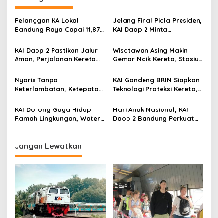
Pelanggan KA Lokal
Jelang Final Piala Presiden,
Bandung Raya Capai 11,87
KAI Daop 2 Minta
Juta, KAI Dorong
Penumpang Antisipasi
Pengembangan
Kemacetan Menuju Stasiun
KAI Daop 2 Pastikan Jalur
Wisatawan Asing Makin
Infrastruktur Berbasis
Aman, Perjalanan Kereta
Gemar Naik Kereta, Stasiun
Kebutuhan
Kembali Normal Usai
Bandung Jadi Gerbang
Gempa Pangandaran
Utama di Jawa Barat
Nyaris Tanpa
KAI Gandeng BRIN Siapkan
Keterlambatan, Ketepatan
Teknologi Proteksi Kereta,
Waktu KA Daop 2 Bandung
Uji Lapangan Dimulai
Tembus 99,85 Persen
hingga 2027
KAI Dorong Gaya Hidup
Hari Anak Nasional, KAI
Ramah Lingkungan, Water
Daop 2 Bandung Perkuat
Station Berpotensi Kurangi
Perlindungan Perempuan
2,99 Juta Botol Plastik
dan Anak di Transportasi
Publik
Jangan Lewatkan