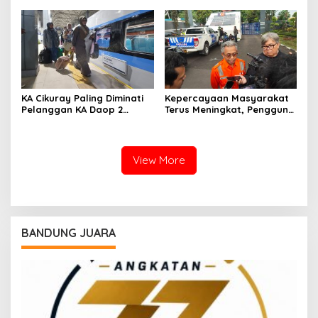
Tembus 99,85 Persen
2,99 Juta Botol Plastik
KA Cikuray Paling Diminati
Kepercayaan Masyarakat
Pelanggan KA Daop 2
Terus Meningkat, Pengguna
Bandung Selama Enam
KA Daop 2 Bandung Tumbuh
Bulan Pertama 2026
11 Persen di Semester I 2026
View More
BANDUNG JUARA