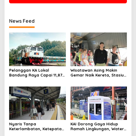
News Feed
Pelanggan KA Lokal
Wisatawan Asing Makin
Bandung Raya Capai 11,87
Gemar Naik Kereta, Stasiun
Juta, KAI Dorong
Bandung Jadi Gerbang
Pengembangan
Utama di Jawa Barat
Infrastruktur Berbasis
Kebutuhan
Nyaris Tanpa
KAI Dorong Gaya Hidup
Keterlambatan, Ketepatan
Ramah Lingkungan, Water
Waktu KA Daop 2 Bandung
Station Berpotensi Kurangi