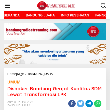
Lewati
ke
konten
BERANDA
BANDUNG JUARA
INFO KESEHATAN
PANGGU
Disnaker
Homepage
/
BANDUNG JUARA
Bandung
UMUM
Genjot
Kualitas
Disnaker Bandung Genjot Kualitas SDM
SDM
Lewat Transformasi LPK
Lewat
Transformasi
Admin
20 Mei 2026
LPK
BANDUNG JUARA