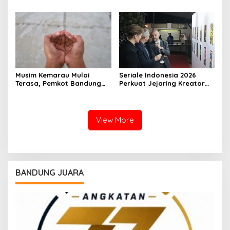
dari Sisi Hukum dan Politik
Trotoar dan Drainase
Kembali Dibenahi
Musim Kemarau Mulai
Seriale Indonesia 2026
Terasa, Pemkot Bandung
Perkuat Jejaring Kreator
Pastikan Pasokan Air Bersih
Lewat Kolaborasi Dengan
Tetap Aman
Die Seriale Jerman
View More
BANDUNG JUARA