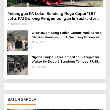
Pelanggan KA Lokal Bandung Raya Capai 11,87
Juta, KAI Dorong Pengembangan Infrastruktur
Berbasis Kebutuhan
7 Agustus 2026
Wisatawan Asing Makin Gemar Naik Kereta,
Stasiun Bandung Jadi Gerbang Utama di
Jawa Barat
31 Juli 2026
Nyaris Tanpa Keterlambatan, Ketepatan
Waktu KA Daop 2 Bandung Tembus 99,85
Persen
30 Juli 2026
BATUR SAKOLA