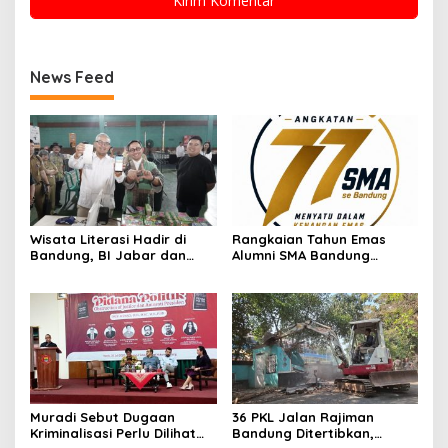
News Feed
Wisata Literasi Hadir di
Rangkaian Tahun Emas
Bandung, BI Jabar dan
Alumni SMA Bandung
Pemkot Padukan Buku,
Angkatan 77 Dimulai,
Kuliner, Hingga Edukasi
Ratusan Alumni Akan Ikuti
Digital
Jalan Sehat
Muradi Sebut Dugaan
36 PKL Jalan Rajiman
Kriminalisasi Perlu Dilihat
Bandung Ditertibkan,