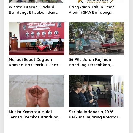
Wisata Literasi Hadir di
Rangkaian Tahun Emas
Bandung, BI Jabar dan
Alumni SMA Bandung
Pemkot Padukan Buku,
Angkatan 77 Dimulai,
Kuliner, Hingga Edukasi
Ratusan Alumni Akan Ikuti
Digital
Jalan Sehat
Muradi Sebut Dugaan
36 PKL Jalan Rajiman
Kriminalisasi Perlu Dilihat
Bandung Ditertibkan,
dari Sisi Hukum dan Politik
Trotoar dan Drainase
Kembali Dibenahi
Musim Kemarau Mulai
Seriale Indonesia 2026
Terasa, Pemkot Bandung
Perkuat Jejaring Kreator
Pastikan Pasokan Air Bersih
Lewat Kolaborasi Dengan
Tetap Aman
Die Seriale Jerman