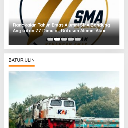
Rangkaian Tahun Emas Alumni SMA Bandung
M
Angkatan 77 Dimulai, Ratusan Alumni Akan
Di
Ikuti Jalan Sehat
BATUR ULIN