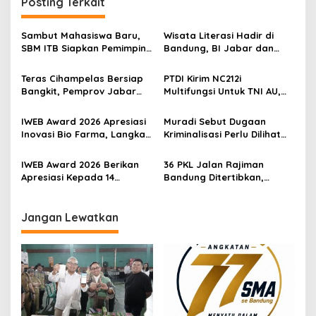
Posting Terkait
Sambut Mahasiswa Baru,
Wisata Literasi Hadir di
SBM ITB Siapkan Pemimpin
Bandung, BI Jabar dan
Bisnis Berbasis Inovasi
Pemkot Padukan Buku,
Kuliner, Hingga Edukasi
Teras Cihampelas Bersiap
PTDI Kirim NC212i
Digital
Bangkit, Pemprov Jabar
Multifungsi Untuk TNI AU,
Targetkan Penataan Tuntas
Siap Dukung Misi Angkut
Oktober 2026
Pasukan Hingga Modifikasi
IWEB Award 2026 Apresiasi
Muradi Sebut Dugaan
Cuaca
Inovasi Bio Farma, Langkah
Kriminalisasi Perlu Dilihat
Kemandirian Industri
dari Sisi Hukum dan Politik
Kesehatan Kian Menguat
IWEB Award 2026 Berikan
36 PKL Jalan Rajiman
Apresiasi Kepada 14
Bandung Ditertibkan,
Penerima Penghargaan
Trotoar dan Drainase
Atas Inovasi dan
Kembali Dibenahi
Keterbukaan Informasi
Jangan Lewatkan