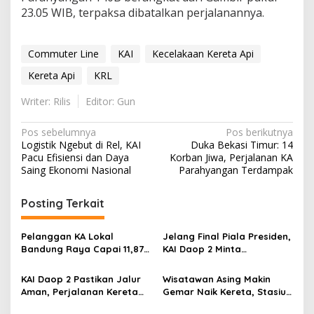
23.05 WIB, terpaksa dibatalkan perjalanannya.
Commuter Line
KAI
Kecelakaan Kereta Api
Kereta Api
KRL
Writer: Rilis
Editor: Gun
Navigasi
Pos sebelumnya
Pos berikutnya
Logistik Ngebut di Rel, KAI
Duka Bekasi Timur: 14
pos
Pacu Efisiensi dan Daya
Korban Jiwa, Perjalanan KA
Saing Ekonomi Nasional
Parahyangan Terdampak
Posting Terkait
Pelanggan KA Lokal
Jelang Final Piala Presiden,
Bandung Raya Capai 11,87
KAI Daop 2 Minta
Juta, KAI Dorong
Penumpang Antisipasi
Pengembangan
Kemacetan Menuju Stasiun
KAI Daop 2 Pastikan Jalur
Wisatawan Asing Makin
Infrastruktur Berbasis
Aman, Perjalanan Kereta
Gemar Naik Kereta, Stasiun
Kebutuhan
Kembali Normal Usai
Bandung Jadi Gerbang