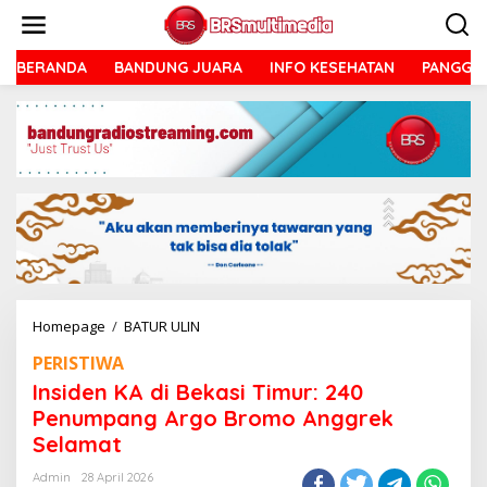
Lewati
ke
konten
BERANDA
BANDUNG JUARA
INFO KESEHATAN
PANGGU
Insiden
Homepage
/
BATUR ULIN
KA
PERISTIWA
di
Bekasi
Insiden KA di Bekasi Timur: 240
Timur:
Penumpang Argo Bromo Anggrek
240
Selamat
Penumpang
Argo
Admin
28 April 2026
Bromo