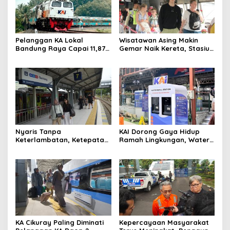
Pelanggan KA Lokal
Wisatawan Asing Makin
Bandung Raya Capai 11,87
Gemar Naik Kereta, Stasiun
Juta, KAI Dorong
Bandung Jadi Gerbang
Pengembangan
Utama di Jawa Barat
Infrastruktur Berbasis
Kebutuhan
Nyaris Tanpa
KAI Dorong Gaya Hidup
Keterlambatan, Ketepatan
Ramah Lingkungan, Water
Waktu KA Daop 2 Bandung
Station Berpotensi Kurangi
Tembus 99,85 Persen
2,99 Juta Botol Plastik
KA Cikuray Paling Diminati
Kepercayaan Masyarakat