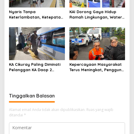
Nyaris Tanpa
KAI Dorong Gaya Hidup
Keterlambatan, Ketepatan
Ramah Lingkungan, Water
Waktu KA Daop 2 Bandung
Station Berpotensi Kurangi
Tembus 99,85 Persen
2,99 Juta Botol Plastik
KA Cikuray Paling Diminati
Kepercayaan Masyarakat
Pelanggan KA Daop 2
Terus Meningkat, Pengguna
Bandung Selama Enam
KA Daop 2 Bandung Tumbuh
Bulan Pertama 2026
11 Persen di Semester I 2026
Tinggalkan Balasan
Alamat email Anda tidak akan dipublikasikan.
Ruas yang wajib
ditandai
*