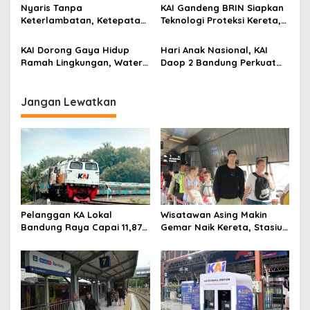
Gempa Pangandaran
Utama di Jawa Barat
Nyaris Tanpa
KAI Gandeng BRIN Siapkan
Keterlambatan, Ketepatan
Teknologi Proteksi Kereta,
Waktu KA Daop 2 Bandung
Uji Lapangan Dimulai
Tembus 99,85 Persen
hingga 2027
KAI Dorong Gaya Hidup
Hari Anak Nasional, KAI
Ramah Lingkungan, Water
Daop 2 Bandung Perkuat
Station Berpotensi Kurangi
Perlindungan Perempuan
2,99 Juta Botol Plastik
dan Anak di Transportasi
Publik
Jangan Lewatkan
Pelanggan KA Lokal
Wisatawan Asing Makin
Bandung Raya Capai 11,87
Gemar Naik Kereta, Stasiun
Juta, KAI Dorong
Bandung Jadi Gerbang
Pengembangan
Utama di Jawa Barat
Infrastruktur Berbasis
Kebutuhan