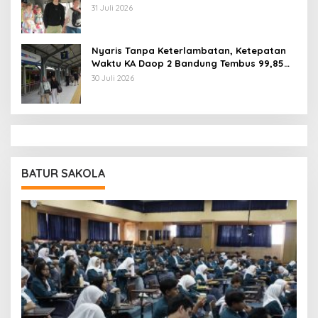
Jawa Barat
31 Juli 2026
Nyaris Tanpa Keterlambatan, Ketepatan
Waktu KA Daop 2 Bandung Tembus 99,85
Persen
30 Juli 2026
BATUR SAKOLA