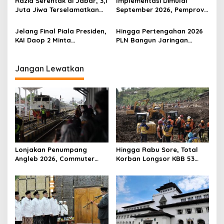
Razia Serentak di Jabar, 3,1
Implementasi Dimulai
Juta Jiwa Terselamatkan
September 2026, Pemprov
Dari Barang Terlarang
Jabar Pastikan 3 Juta
Rumah Tepat Sasaran
Jelang Final Piala Presiden,
Hingga Pertengahan 2026
KAI Daop 2 Minta
PLN Bangun Jaringan
Penumpang Antisipasi
Listrik di 210 Lokasi di Jawa
Kemacetan Menuju Stasiun
Barat
Jangan Lewatkan
Lonjakan Penumpang
Hingga Rabu Sore, Total
Angleb 2026, Commuter
Korban Longsor KBB 53
Bandung Catat Rekor
Orang Ditemukan
Tertinggi Sepanjang
Meninggal Dunia
Sejarah