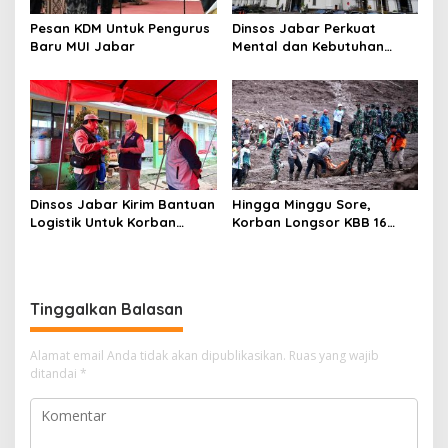
Pesan KDM Untuk Pengurus
​Dinsos Jabar Perkuat
Baru MUI Jabar
Mental dan Kebutuhan
Pangan Ratusan Pengungsi
Longsor KBB
Dinsos Jabar Kirim Bantuan
Hingga Minggu Sore,
Logistik Untuk Korban
Korban Longsor KBB 16
Longsor di KBB
Meninggal Dunia, 76 Masih
Hilang
Tinggalkan Balasan
Alamat email Anda tidak akan dipublikasikan.
Ruas yang wajib
ditandai
*