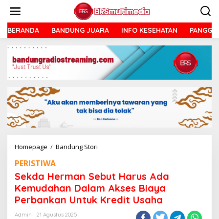
Lewati
ke
konten
BERANDA
BANDUNG JUARA
INFO KESEHATAN
PANGGU
Sekda
Homepage
/
Bandung Stori
Herman
PERISTIWA
Sebut
Harus
Sekda Herman Sebut Harus Ada
Ada
Kemudahan Dalam Akses Biaya
Kemudahan
Perbankan Untuk Kredit Usaha
Dalam
Akses
Admin
21 Agustus 2025
Biaya