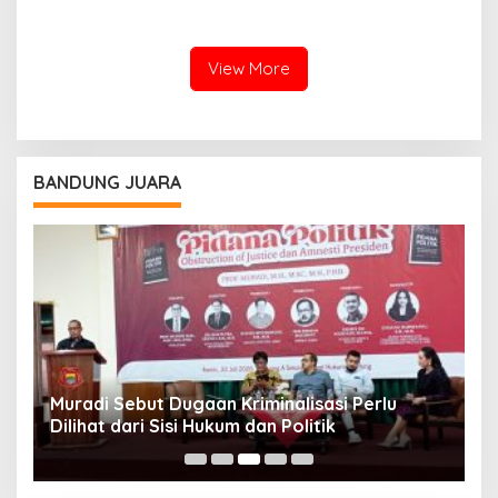
Longsor di KBB
Meninggal Dunia, 76 Masih
Hilang
View More
BANDUNG JUARA
Muradi Sebut Dugaan Kriminalisasi Perlu
3
Dilihat dari Sisi Hukum dan Politik
T