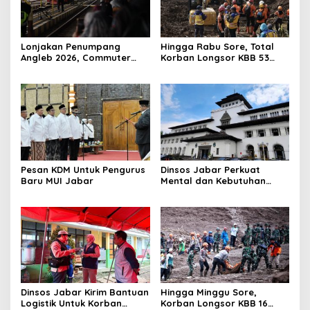
Lonjakan Penumpang
Hingga Rabu Sore, Total
Angleb 2026, Commuter
Korban Longsor KBB 53
Bandung Catat Rekor
Orang Ditemukan
Tertinggi Sepanjang
Meninggal Dunia
Sejarah
Pesan KDM Untuk Pengurus
​Dinsos Jabar Perkuat
Baru MUI Jabar
Mental dan Kebutuhan
Pangan Ratusan Pengungsi
Longsor KBB
Dinsos Jabar Kirim Bantuan
Hingga Minggu Sore,
Logistik Untuk Korban
Korban Longsor KBB 16