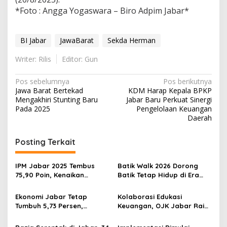
*Foto : Angga Yogaswara – Biro Adpim Jabar*
BI Jabar
JawaBarat
Sekda Herman
Writer: Rilis
Editor: Gun
Navigasi
Pos sebelumnya
Pos berikutnya
Jawa Barat Bertekad
KDM Harap Kepala BPKP
pos
Mengakhiri Stunting Baru
Jabar Baru Perkuat Sinergi
Pada 2025
Pengelolaan Keuangan
Daerah
Posting Terkait
IPM Jabar 2025 Tembus
Batik Walk 2026 Dorong
75,90 Poin, Kenaikan
Batik Tetap Hidup di Era
Tertinggi se-Indonesia
Digital
Dorong Masuk 10 Besar
Ekonomi Jabar Tetap
Kolaborasi Edukasi
Nasional
Tumbuh 5,73 Persen,
Keuangan, OJK Jabar Raih
Industri dan Investasi Jadi
IWEB Award 2026
Penopang