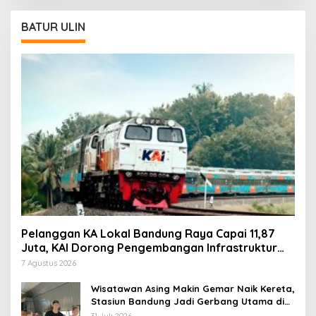
BATUR ULIN
Pelanggan KA Lokal Bandung Raya Capai 11,87
Juta, KAI Dorong Pengembangan Infrastruktur
Berbasis Kebutuhan
7 Agustus 2026
Wisatawan Asing Makin Gemar Naik Kereta,
Stasiun Bandung Jadi Gerbang Utama di
Jawa Barat
31 Juli 2026