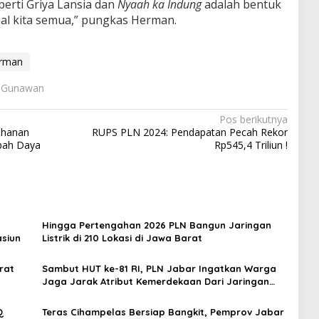
erti Griya Lansia dan
Nyaah ka Indung
adalah bentuk
al kita semua,” pungkas Herman.
erman
: Gunawan
Pos berikutnya
ahanan
RUPS PLN 2024: Pendapatan Pecah Rekor
bah Daya
Rp545,4 Triliun !
Hingga Pertengahan 2026 PLN Bangun Jaringan
siun
Listrik di 210 Lokasi di Jawa Barat
rat
Sambut HUT ke-81 RI, PLN Jabar Ingatkan Warga
Jaga Jarak Atribut Kemerdekaan Dari Jaringan
Listrik
Q
Teras Cihampelas Bersiap Bangkit, Pemprov Jabar