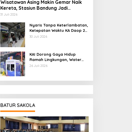
Wisatawan Asing Makin Gemar Naik
Kereta, Stasiun Bandung Jadi
Gerbang Utama di Jawa Barat
31 Juli 2026
Nyaris Tanpa Keterlambatan,
Ketepatan Waktu KA Daop 2
Bandung Tembus 99,85
30 Juli 2026
Persen
KAI Dorong Gaya Hidup
Ramah Lingkungan, Water
Station Berpotensi Kurangi
26 Juli 2026
2,99 Juta Botol Plastik
BATUR SAKOLA