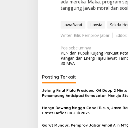
ada mereka. Maka, program sep
tanggung jawab moral dan sosi
JawaBarat
Lansia
Sekda H
Writer: Rilis Pemprov Jabar
Editor
Navigasi
Pos sebelumnya
PLN dan Pupuk Kujang Perkuat Ket
pos
Pangan dan Energi Hijau lewat Tam
30 MVA
Posting Terkait
Jelang Final Piala Presiden, KAI Daop 2 Minta
Penumpang Antisipasi Kemacetan Menuju Sta
Harga Bawang hingga Cabai Turun, Jawa Ba
Catat Deflasi Di Juli 2026
Garut Mundur, Pemprov Jabar Ambil Alih MT