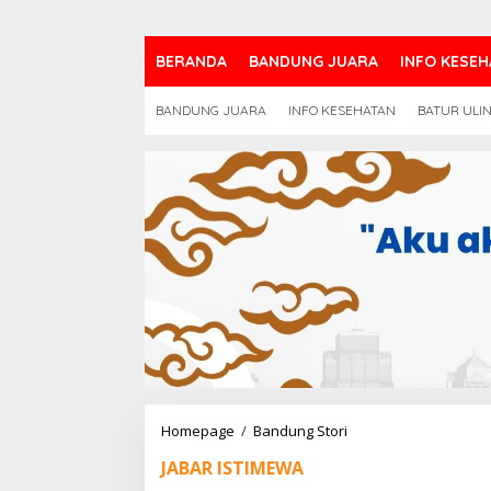
BERANDA
BANDUNG JUARA
INFO KESEH
BANDUNG JUARA
INFO KESEHATAN
BATUR ULI
Pemprov
Homepage
/
Bandung Stori
Jabar
JABAR ISTIMEWA
Konsisten
Rawat