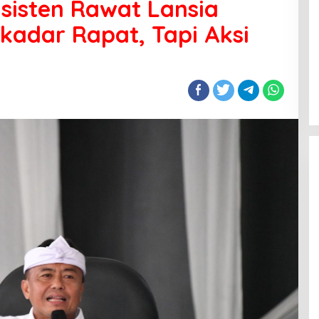
sisten Rawat Lansia
ekadar Rapat, Tapi Aksi
Wisata Literasi Hadir di Bandung,
BI Jabar dan Pemkot Padukan
Buku, Kuliner, Hingga Edukasi
Digital