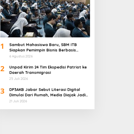
1
Sambut Mahasiswa Baru, SBM ITB
Siapkan Pemimpin Bisnis Berbasis
Inovasi
6 Agustus 2026
2
Unpad Kirim 24 Tim Ekspedisi Patriot ke
Daerah Transmigrasi
25 Juli 2026
3
DP3AKB Jabar Sebut Literasi Digital
Dimulai Dari Rumah, Media Diajak Jadi
Mitra Keluarga
21 Juli 2026