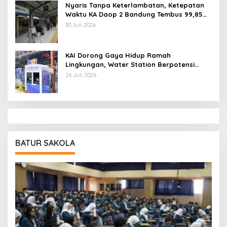
Nyaris Tanpa Keterlambatan, Ketepatan
Waktu KA Daop 2 Bandung Tembus 99,85
Persen
30 Juli 2026
KAI Dorong Gaya Hidup Ramah
Lingkungan, Water Station Berpotensi
Kurangi 2,99 Juta Botol Plastik
26 Juli 2026
BATUR SAKOLA