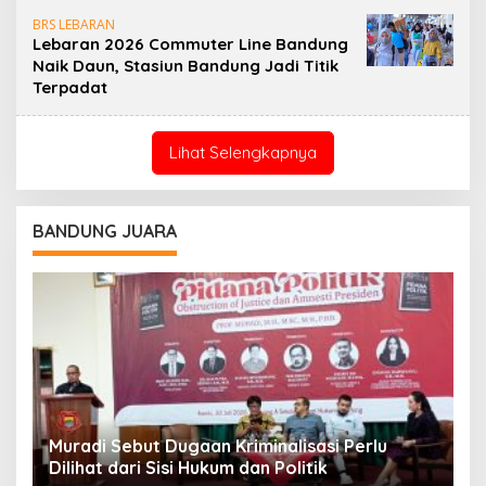
BRS LEBARAN
Lebaran 2026 Commuter Line Bandung
Naik Daun, Stasiun Bandung Jadi Titik
Terpadat
Lihat Selengkapnya
BANDUNG JUARA
Muradi Sebut Dugaan Kriminalisasi Perlu
3
Dilihat dari Sisi Hukum dan Politik
T