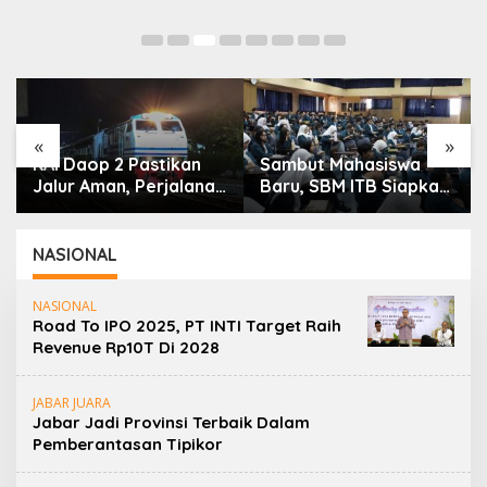
«
»
KAI Daop 2 Pastikan
Sambut Mahasiswa
Jalur Aman, Perjalanan
Baru, SBM ITB Siapkan
Kereta Kembali
Pemimpin Bisnis
Normal Usai Gempa
Berbasis Inovasi
Pangandaran
NASIONAL
NASIONAL
Road To IPO 2025, PT INTI Target Raih
Revenue Rp10T Di 2028
JABAR JUARA
Jabar Jadi Provinsi Terbaik Dalam
Pemberantasan Tipikor