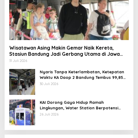
Wisatawan Asing Makin Gemar Naik Kereta,
Stasiun Bandung Jadi Gerbang Utama di Jawa
Barat
31 Juli 2026
Nyaris Tanpa Keterlambatan, Ketepatan
Waktu KA Daop 2 Bandung Tembus 99,85
Persen
30 Juli 2026
KAI Dorong Gaya Hidup Ramah
Lingkungan, Water Station Berpotensi
Kurangi 2,99 Juta Botol Plastik
26 Juli 2026