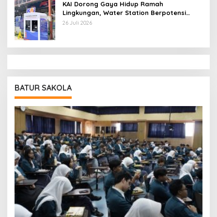
KAI Dorong Gaya Hidup Ramah
Lingkungan, Water Station Berpotensi
Kurangi 2,99 Juta Botol Plastik
26 Juli 2026
BATUR SAKOLA