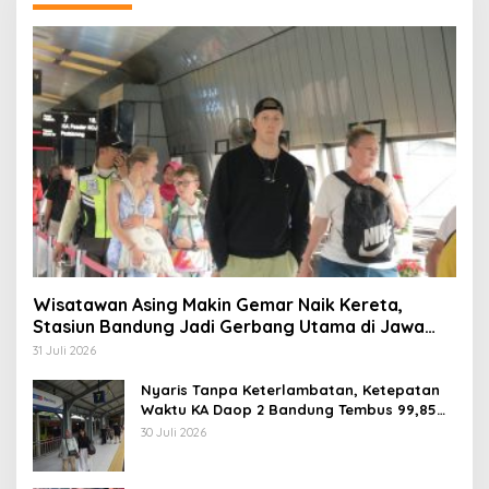
Wisatawan Asing Makin Gemar Naik Kereta,
Stasiun Bandung Jadi Gerbang Utama di Jawa
Barat
31 Juli 2026
Nyaris Tanpa Keterlambatan, Ketepatan
Waktu KA Daop 2 Bandung Tembus 99,85
Persen
30 Juli 2026