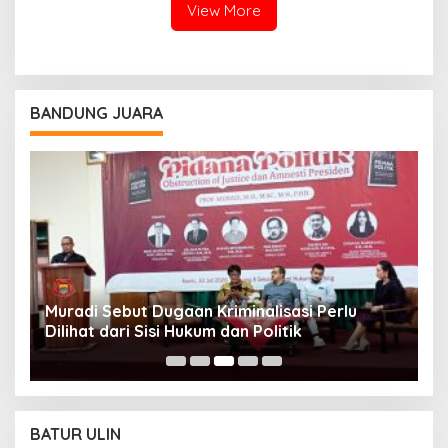
View More
BANDUNG JUARA
Muradi Sebut Dugaan Kriminalisasi Perlu
3
Dilihat dari Sisi Hukum dan Politik
T
BATUR ULIN