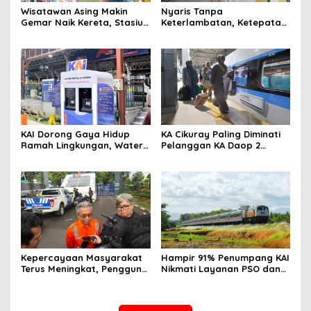
Wisatawan Asing Makin
Nyaris Tanpa
Gemar Naik Kereta, Stasiun
Keterlambatan, Ketepatan
Bandung Jadi Gerbang
Waktu KA Daop 2 Bandung
Utama di Jawa Barat
Tembus 99,85 Persen
KAI Dorong Gaya Hidup
KA Cikuray Paling Diminati
Ramah Lingkungan, Water
Pelanggan KA Daop 2
Station Berpotensi Kurangi
Bandung Selama Enam
2,99 Juta Botol Plastik
Bulan Pertama 2026
Kepercayaan Masyarakat
Hampir 91% Penumpang KAI
Terus Meningkat, Pengguna
Nikmati Layanan PSO dan
KA Daop 2 Bandung Tumbuh
Kereta Perintis, Tarif Tetap
11 Persen di Semester I 2026
Terjangkau