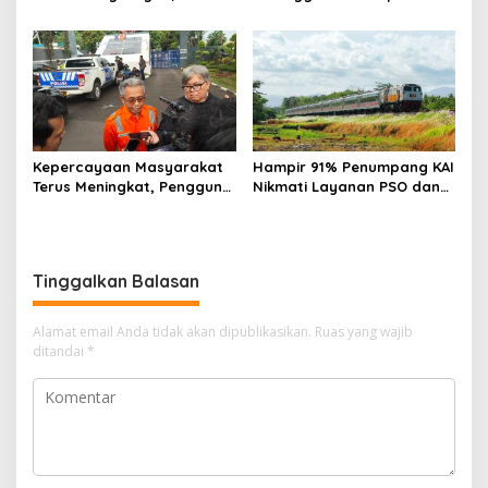
Station Berpotensi Kurangi
Bandung Selama Enam
2,99 Juta Botol Plastik
Bulan Pertama 2026
Kepercayaan Masyarakat
Hampir 91% Penumpang KAI
Terus Meningkat, Pengguna
Nikmati Layanan PSO dan
KA Daop 2 Bandung Tumbuh
Kereta Perintis, Tarif Tetap
11 Persen di Semester I 2026
Terjangkau
Tinggalkan Balasan
Alamat email Anda tidak akan dipublikasikan.
Ruas yang wajib
ditandai
*