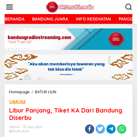
Lewati
ke
konten
BERANDA
BANDUNG JUARA
INFO KESEHATAN
PANGGU
Libur
Homepage
/
BATUR ULIN
Panjang,
UMUM
Tiket
KA
Libur Panjang, Tiket KA Dari Bandung
Dari
Diserbu
Bandung
Diserbu
Admin
13 Juni 2026
BATUR ULIN