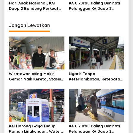
hingga 2027
2,99 Juta Botol Plastik
Hari Anak Nasional, KAI
KA Cikuray Paling Diminati
Daop 2 Bandung Perkuat
Pelanggan KA Daop 2
Perlindungan Perempuan
Bandung Selama Enam
dan Anak di Transportasi
Bulan Pertama 2026
Publik
Jangan Lewatkan
Wisatawan Asing Makin
Nyaris Tanpa
Gemar Naik Kereta, Stasiun
Keterlambatan, Ketepatan
Bandung Jadi Gerbang
Waktu KA Daop 2 Bandung
Utama di Jawa Barat
Tembus 99,85 Persen
KAI Dorong Gaya Hidup
KA Cikuray Paling Diminati
Ramah Lingkungan, Water
Pelanggan KA Daop 2