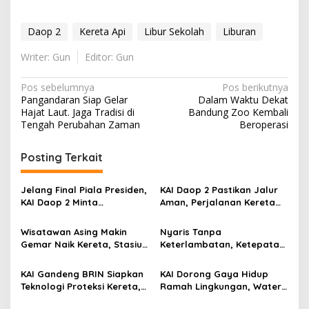
Daop 2
Kereta Api
Libur Sekolah
Liburan
Writer: Gun
Editor: Gun
Navigasi
Pos sebelumnya
Pos berikutnya
Pangandaran Siap Gelar
Dalam Waktu Dekat
pos
Hajat Laut. Jaga Tradisi di
Bandung Zoo Kembali
Tengah Perubahan Zaman
Beroperasi
Posting Terkait
Jelang Final Piala Presiden,
KAI Daop 2 Pastikan Jalur
KAI Daop 2 Minta
Aman, Perjalanan Kereta
Penumpang Antisipasi
Kembali Normal Usai
Kemacetan Menuju Stasiun
Gempa Pangandaran
Wisatawan Asing Makin
Nyaris Tanpa
Gemar Naik Kereta, Stasiun
Keterlambatan, Ketepatan
Bandung Jadi Gerbang
Waktu KA Daop 2 Bandung
Utama di Jawa Barat
Tembus 99,85 Persen
KAI Gandeng BRIN Siapkan
KAI Dorong Gaya Hidup
Teknologi Proteksi Kereta,
Ramah Lingkungan, Water
Uji Lapangan Dimulai
Station Berpotensi Kurangi