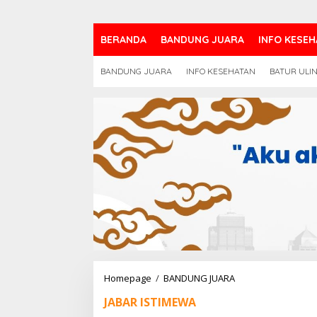
BERANDA
BANDUNG JUARA
INFO KESEH
BANDUNG JUARA
INFO KESEHATAN
BATUR ULI
Ini
Homepage
/
BANDUNG JUARA
Pesan
JABAR ISTIMEWA
KDM
Di