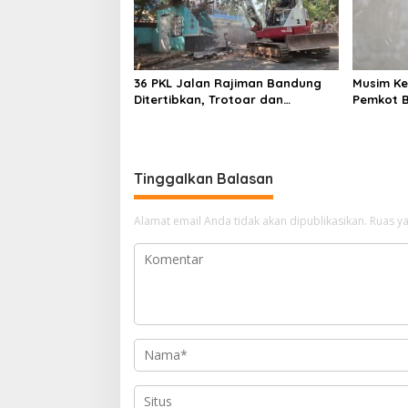
36 PKL Jalan Rajiman Bandung
Musim Ke
Ditertibkan, Trotoar dan
Pemkot B
Drainase Kembali Dibenahi
Pasokan 
Tinggalkan Balasan
Alamat email Anda tidak akan dipublikasikan.
Ruas ya