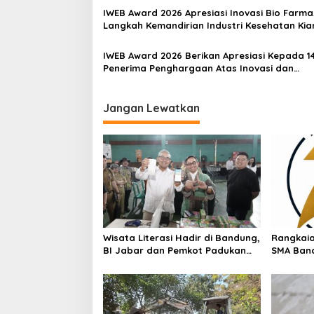
IWEB Award 2026 Apresiasi Inovasi Bio Farma
Langkah Kemandirian Industri Kesehatan Kia
Menguat
IWEB Award 2026 Berikan Apresiasi Kepada 1
Penerima Penghargaan Atas Inovasi dan
Keterbukaan Informasi
Jangan Lewatkan
Wisata Literasi Hadir di Bandung,
Rangkaia
BI Jabar dan Pemkot Padukan
SMA Ban
Buku, Kuliner, Hingga Edukasi
Dimulai,
Digital
Ikuti Jal