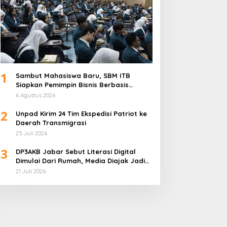
1
Sambut Mahasiswa Baru, SBM ITB
Siapkan Pemimpin Bisnis Berbasis
Inovasi
6 Agustus 2026
2
Unpad Kirim 24 Tim Ekspedisi Patriot ke
Daerah Transmigrasi
25 Juli 2026
3
DP3AKB Jabar Sebut Literasi Digital
Dimulai Dari Rumah, Media Diajak Jadi
Mitra Keluarga
21 Juli 2026