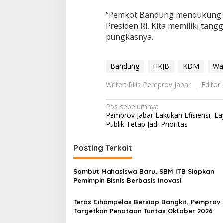
“Pemkot Bandung mendukung p
Presiden RI. Kita memiliki ta
pungkasnya.
Bandung
HKJB
KDM
Wal
Writer: Rilis Pemprov Jabar
Editor
Navigasi
Pos sebelumnya
Pemprov Jabar Lakukan Efisiensi, L
pos
Publik Tetap Jadi Prioritas
Posting Terkait
Sambut Mahasiswa Baru, SBM ITB Siapkan
Pemimpin Bisnis Berbasis Inovasi
Teras Cihampelas Bersiap Bangkit, Pemprov
Targetkan Penataan Tuntas Oktober 2026