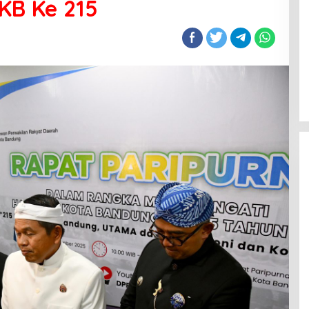
KB Ke 215
Wisata Literasi Hadir di Bandung,
BI Jabar dan Pemkot Padukan
Buku, Kuliner, Hingga Edukasi
Digital