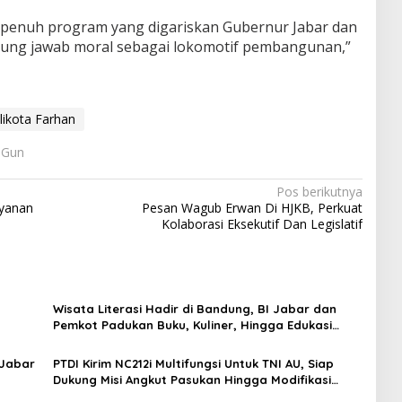
enuh program yang digariskan Gubernur Jabar dan
nggung jawab moral sebagai lokomotif pembangunan,”
ikota Farhan
: Gun
Pos berikutnya
ayanan
Pesan Wagub Erwan Di HJKB, Perkuat
Kolaborasi Eksekutif Dan Legislatif
Wisata Literasi Hadir di Bandung, BI Jabar dan
Pemkot Padukan Buku, Kuliner, Hingga Edukasi
Digital
 Jabar
PTDI Kirim NC212i Multifungsi Untuk TNI AU, Siap
Dukung Misi Angkut Pasukan Hingga Modifikasi
Cuaca