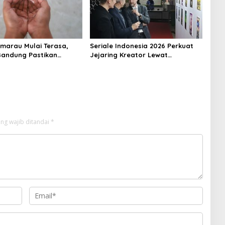
marau Mulai Terasa,
Seriale Indonesia 2026 Perkuat
andung Pastikan
Jejaring Kreator Lewat
Air Bersih Tetap Aman
Kolaborasi Dengan Die Seriale
Jerman
ng wajib ditandai
*