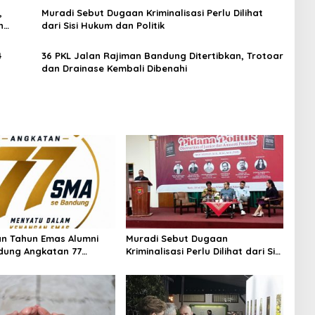
,
Muradi Sebut Dugaan Kriminalisasi Perlu Dilihat
n
dari Sisi Hukum dan Politik
4
36 PKL Jalan Rajiman Bandung Ditertibkan, Trotoar
dan Drainase Kembali Dibenahi
n Tahun Emas Alumni
Muradi Sebut Dugaan
dung Angkatan 77
Kriminalisasi Perlu Dilihat dari Sisi
 Ratusan Alumni Akan
Hukum dan Politik
an Sehat