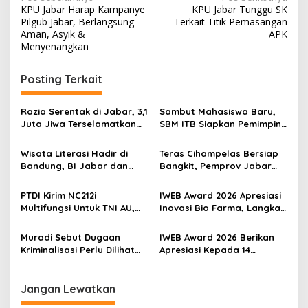
KPU Jabar Harap Kampanye
KPU Jabar Tunggu SK
pos
Pilgub Jabar, Berlangsung
Terkait Titik Pemasangan
Aman, Asyik &
APK
Menyenangkan
Posting Terkait
Razia Serentak di Jabar, 3,1
Sambut Mahasiswa Baru,
Juta Jiwa Terselamatkan
SBM ITB Siapkan Pemimpin
Dari Barang Terlarang
Bisnis Berbasis Inovasi
Wisata Literasi Hadir di
Teras Cihampelas Bersiap
Bandung, BI Jabar dan
Bangkit, Pemprov Jabar
Pemkot Padukan Buku,
Targetkan Penataan Tuntas
Kuliner, Hingga Edukasi
Oktober 2026
PTDI Kirim NC212i
IWEB Award 2026 Apresiasi
Digital
Multifungsi Untuk TNI AU,
Inovasi Bio Farma, Langkah
Siap Dukung Misi Angkut
Kemandirian Industri
Pasukan Hingga Modifikasi
Kesehatan Kian Menguat
Muradi Sebut Dugaan
IWEB Award 2026 Berikan
Cuaca
Kriminalisasi Perlu Dilihat
Apresiasi Kepada 14
dari Sisi Hukum dan Politik
Penerima Penghargaan
Atas Inovasi dan
Keterbukaan Informasi
Jangan Lewatkan