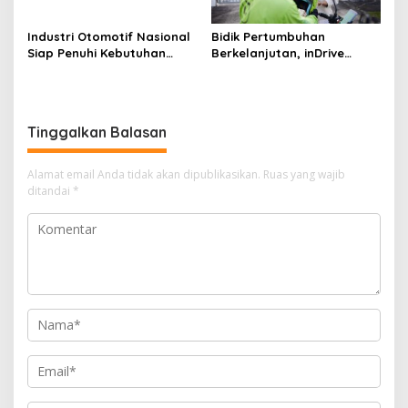
Industri Otomotif Nasional
Bidik Pertumbuhan
Siap Penuhi Kebutuhan
Berkelanjutan, inDrive
Pick-Up Domestik
Perkuat Layanan dan
Ekspansi Pasar Indonesia di
2026
Tinggalkan Balasan
Alamat email Anda tidak akan dipublikasikan.
Ruas yang wajib
ditandai
*