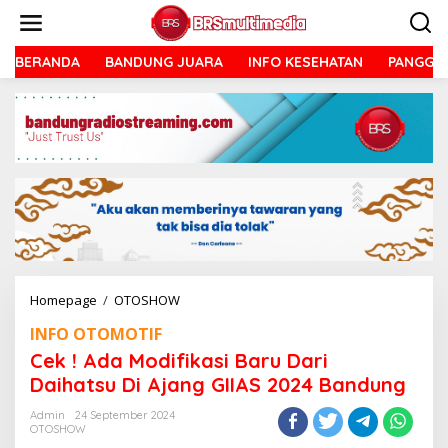
Lewati
ke
konten
BERANDA
BANDUNG JUARA
INFO KESEHATAN
PANGGU
Cek
Homepage
/
OTOSHOW
!
INFO OTOMOTIF
Ada
Modifikasi
Cek ! Ada Modifikasi Baru Dari
Baru
Daihatsu Di Ajang GIIAS 2024 Bandung
Dari
Daihatsu
Admin
24 September 2024
Di
OTOSHOW
Ajang