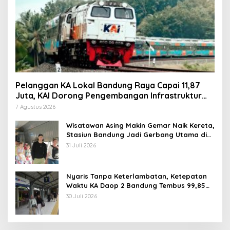
Pelanggan KA Lokal Bandung Raya Capai 11,87
Juta, KAI Dorong Pengembangan Infrastruktur
Berbasis Kebutuhan
7 Agustus 2026
Wisatawan Asing Makin Gemar Naik Kereta,
Stasiun Bandung Jadi Gerbang Utama di
Jawa Barat
31 Juli 2026
Nyaris Tanpa Keterlambatan, Ketepatan
Waktu KA Daop 2 Bandung Tembus 99,85
Persen
30 Juli 2026