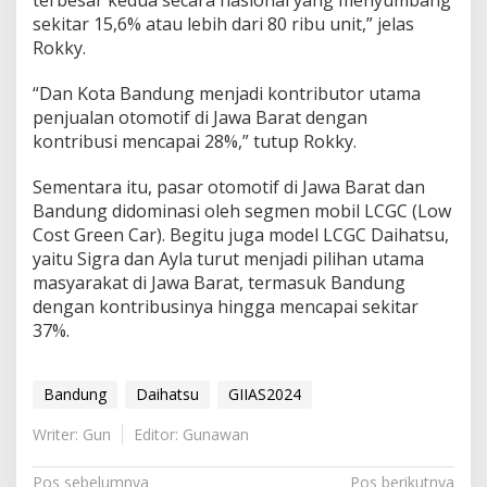
sekitar 15,6% atau lebih dari 80 ribu unit,” jelas
Rokky.
“Dan Kota Bandung menjadi kontributor utama
penjualan otomotif di Jawa Barat dengan
kontribusi mencapai 28%,” tutup Rokky.
Sementara itu, pasar otomotif di Jawa Barat dan
Bandung didominasi oleh segmen mobil LCGC (Low
Cost Green Car). Begitu juga model LCGC Daihatsu,
yaitu Sigra dan Ayla turut menjadi pilihan utama
masyarakat di Jawa Barat, termasuk Bandung
dengan kontribusinya hingga mencapai sekitar
37%.
Bandung
Daihatsu
GIIAS2024
Writer: Gun
Editor: Gunawan
Navigasi
Pos sebelumnya
Pos berikutnya