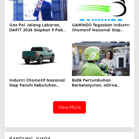
Gas Pol Jelang Lebaran,
GAIKINDO Tegaskan Industri
DAIFIT 2026 Siapkan 9 Paket
Otomotif Nasional Siap
Umroh Untuk Konsumen
Penuhi Kebutuhan Pick-Up
Daihatsu
Dalam Negeri
Industri Otomotif Nasional
Bidik Pertumbuhan
Siap Penuhi Kebutuhan
Berkelanjutan, inDrive
Pick-Up Domestik
Perkuat Layanan dan
Ekspansi Pasar Indonesia di
2026
View More
BANDUNG JUARA