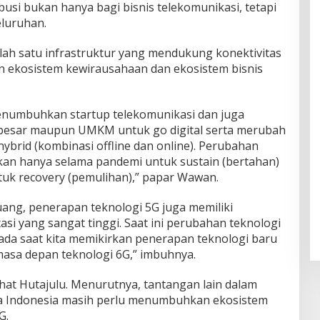
busi bukan hanya bagi bisnis telekomunikasi, tetapi
eluruhan.
lah satu infrastruktur yang mendukung konektivitas
ekosistem kewirausahaan dan ekosistem bisnis
enumbuhkan startup telekomunikasi dan juga
besar maupun UMKM untuk go digital serta merubah
 hybrid (kombinasi offline dan online). Perubahan
ukan hanya selama pandemi untuk sustain (bertahan)
tuk recovery (pemulihan),” papar Wawan.
ang, penerapan teknologi 5G juga memiliki
asi yang sangat tinggi. Saat ini perubahan teknologi
Pada saat kita memikirkan penerapan teknologi baru
 masa depan teknologi 6G,” imbuhnya.
hat Hutajulu. Menurutnya, tantangan lain dalam
sa Indonesia masih perlu menumbuhkan ekosistem
G.