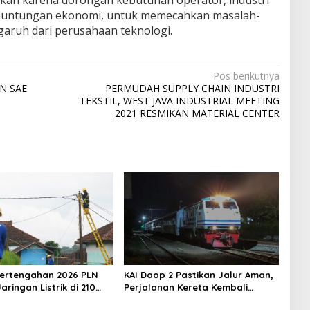
uhkan karena dorongan kebutuhan operator, industri
, keuntungan ekonomi, untuk memecahkan masalah-
garuh dari perusahaan teknologi.
Pos berikutnya
N SAE
PERMUDAH SUPPLY CHAIN INDUSTRI
TEKSTIL, WEST JAVA INDUSTRIAL MEETING
2021 RESMIKAN MATERIAL CENTER
ertengahan 2026 PLN
KAI Daop 2 Pastikan Jalur Aman,
ringan Listrik di 210
Perjalanan Kereta Kembali
i Jawa Barat
Normal Usai Gempa