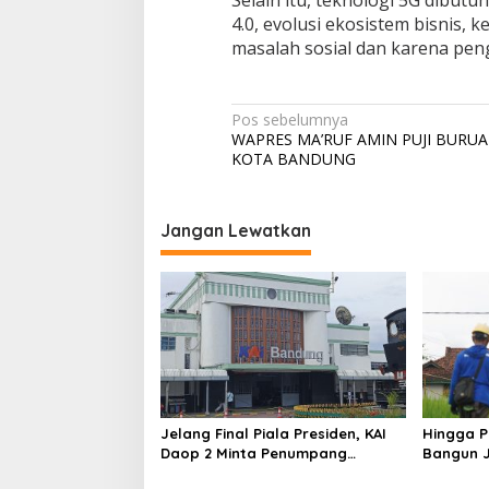
Selain itu, teknologi 5G dibut
4.0, evolusi ekosistem bisnis
masalah sosial dan karena pen
Navigasi
Pos sebelumnya
WAPRES MA’RUF AMIN PUJI BURUA
pos
KOTA BANDUNG
Jangan Lewatkan
Jelang Final Piala Presiden, KAI
Hingga P
Daop 2 Minta Penumpang
Bangun Ja
Antisipasi Kemacetan Menuju
Lokasi d