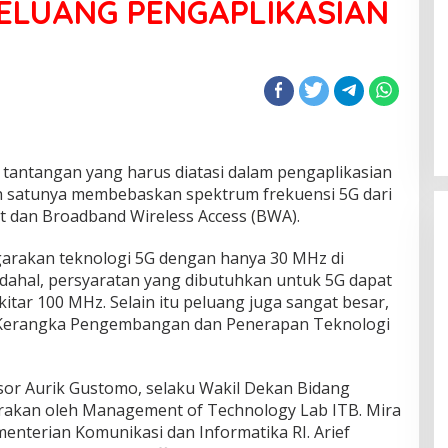
ELUANG PENGAPLIKASIAN
 Emas Alumni SMA
Muradi Sebut Dugaan Kriminalisasi
 77 Dimulai,
Perlu Dilihat dari Sisi Hukum dan
an Ikuti Jalan
Politik
tantangan yang harus diatasi dalam pengaplikasian
lah satunya membebaskan spektrum frekuensi 5G dari
lit dan Broadband Wireless Access (BWA).
garakan teknologi 5G dengan hanya 30 MHz di
adahal, persyaratan yang dibutuhkan untuk 5G dapat
kitar 100 MHz. Selain itu peluang juga sangat besar,
r Kerangka Pengembangan dan Penerapan Teknologi
ssor Aurik Gustomo, selaku Wakil Dekan Bidang
rakan oleh Management of Technology Lab ITB. Mira
menterian Komunikasi dan Informatika RI. Arief