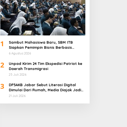
1
Sambut Mahasiswa Baru, SBM ITB
Siapkan Pemimpin Bisnis Berbasis
Inovasi
6 Agustus 2026
2
Unpad Kirim 24 Tim Ekspedisi Patriot ke
Daerah Transmigrasi
25 Juli 2026
3
DP3AKB Jabar Sebut Literasi Digital
Dimulai Dari Rumah, Media Diajak Jadi
Mitra Keluarga
21 Juli 2026