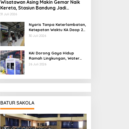
Wisatawan Asing Makin Gemar Naik
Kereta, Stasiun Bandung Jadi
Gerbang Utama di Jawa Barat
31 Juli 2026
Nyaris Tanpa Keterlambatan,
Ketepatan Waktu KA Daop 2
Bandung Tembus 99,85
30 Juli 2026
Persen
KAI Dorong Gaya Hidup
Ramah Lingkungan, Water
Station Berpotensi Kurangi
26 Juli 2026
2,99 Juta Botol Plastik
BATUR SAKOLA