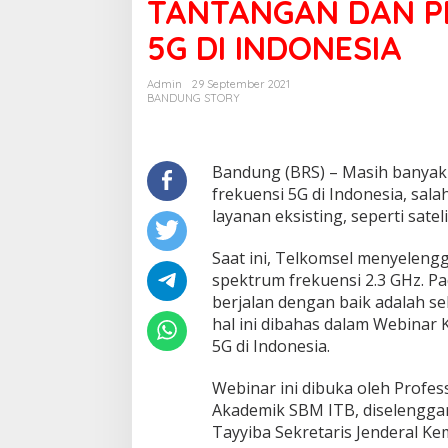
TANTANGAN DAN P
5G
DI
5G DI INDONESIA
INDONESIA
Admin
29 September 2021
Wisata Literasi Hadir di Bandung,
Rangkaian Tahun
BANDUNG STORY
BI Jabar dan Pemkot Padukan
Bandung Angkatan
Buku, Kuliner, Hingga Edukasi
Ratusan Alumni Ak
Digital
Sehat
Bandung (BRS) – Masih banyak 
frekuensi 5G di Indonesia, sa
layanan eksisting, seperti sate
Saat ini, Telkomsel menyeleng
spektrum frekuensi 2.3 GHz. P
berjalan dengan baik adalah se
hal ini dibahas dalam Webina
5G di Indonesia.
Webinar ini dibuka oleh Profe
Akademik SBM ITB, diselengga
Tayyiba Sekretaris Jenderal Ke