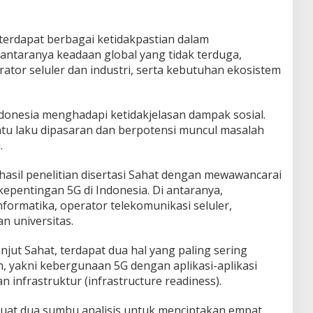
terdapat berbagai ketidakpastian dalam
iantaranya keadaan global yang tidak terduga,
ator seluler dan industri, serta kebutuhan ekosistem
Indonesia menghadapi ketidakjelasan dampak sosial.
tu laku dipasaran dan berpotensi muncul masalah
.
 hasil penelitian disertasi Sahat dengan mewawancarai
pentingan 5G di Indonesia. Di antaranya,
formatika, operator telekomunikasi seluler,
n universitas.
anjut Sahat, terdapat dua hal yang paling sering
, yakni kebergunaan 5G dengan aplikasi-aplikasi
n infrastruktur (infrastructure readiness).
ibuat dua sumbu analisis untuk menciptakan empat