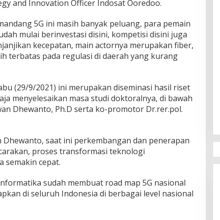
tegy and Innovation Officer Indosat Ooredoo.
andang 5G ini masih banyak peluang, para pemain
dah mulai berinvestasi disini, kompetisi disini juga
enjanjikan kecepatan, main actornya merupakan fiber,
h terbatas pada regulasi di daerah yang kurang
u (29/9/2021) ini merupakan diseminasi hasil riset
saja menyelesaikan masa studi doktoralnya, di bawah
n Dhewanto, Ph.D serta ko-promotor Dr.rer.pol.
 Dhewanto, saat ini perkembangan dan penerapan
carakan, proses transformasi teknologi
a semakin cepat.
Informatika sudah membuat road map 5G nasional
rapkan di seluruh Indonesia di berbagai level nasional