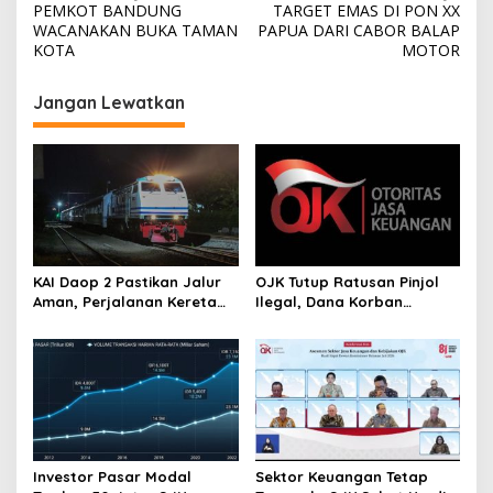
PEMKOT BANDUNG
TARGET EMAS DI PON XX
pos
WACANAKAN BUKA TAMAN
PAPUA DARI CABOR BALAP
KOTA
MOTOR
Jangan Lewatkan
KAI Daop 2 Pastikan Jalur
OJK Tutup Ratusan Pinjol
Aman, Perjalanan Kereta
Ilegal, Dana Korban
Kembali Normal Usai
Penipuan Rp204 Miliar
Gempa Pangandaran
Berhasil Diselamatkan
Investor Pasar Modal
Sektor Keuangan Tetap