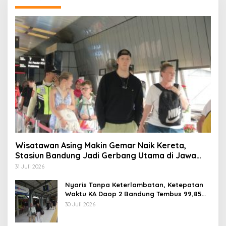
Wisatawan Asing Makin Gemar Naik Kereta,
Stasiun Bandung Jadi Gerbang Utama di Jawa
Barat
31 Juli 2026
Nyaris Tanpa Keterlambatan, Ketepatan
Waktu KA Daop 2 Bandung Tembus 99,85
Persen
30 Juli 2026