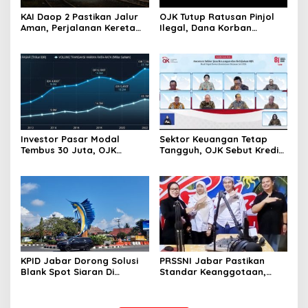
KAI Daop 2 Pastikan Jalur
OJK Tutup Ratusan Pinjol
Aman, Perjalanan Kereta
Ilegal, Dana Korban
Kembali Normal Usai
Penipuan Rp204 Miliar
Gempa Pangandaran
Berhasil Diselamatkan
Investor Pasar Modal
Sektor Keuangan Tetap
Tembus 30 Juta, OJK
Tangguh, OJK Sebut Kredit
Optimistis Minat Investasi
Perbankan Tumbuh Makin
Masyarakat Terus Menguat
Kuat di Tengah Gejolak
Global
KPID Jabar Dorong Solusi
PRSSNI Jabar Pastikan
Blank Spot Siaran Di
Standar Keanggotaan,
Pangandaran
Prima FM Indramayu Jalani
Verifikasi Faktual