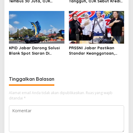
Tembus 30 Juta, OJK
Tangguh, OJK Sebut Kredit
Optimistis Minat Investasi
Perbankan Tumbuh Makin
Masyarakat Terus Menguat
Kuat di Tengah Gejolak
Global
KPID Jabar Dorong Solusi
PRSSNI Jabar Pastikan
Blank Spot Siaran Di
Standar Keanggotaan,
Pangandaran
Prima FM Indramayu Jalani
Verifikasi Faktual
Tinggalkan Balasan
Alamat email Anda tidak akan dipublikasikan.
Ruas yang wajib
ditandai
*