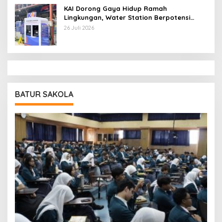
KAI Dorong Gaya Hidup Ramah
Lingkungan, Water Station Berpotensi
Kurangi 2,99 Juta Botol Plastik
26 Juli 2026
BATUR SAKOLA