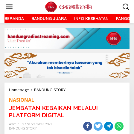
Lewati
ke
konten
BERANDA
BANDUNG JUARA
INFO KESEHATAN
PANGGU
JEMBATAN
Homepage
/
BANDUNG STORY
KEBAIKAN
NASIONAL
MELALUI
PLATFORM
JEMBATAN KEBAIKAN MELALUI
DIGITAL
PLATFORM DIGITAL
Admin
27 September 2021
BANDUNG STORY