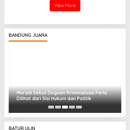
View More
BANDUNG JUARA
Muradi Sebut Dugaan Kriminalisasi Perlu
3
Dilihat dari Sisi Hukum dan Politik
T
BATUR ULIN