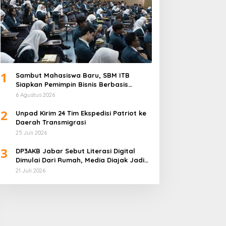
1
Sambut Mahasiswa Baru, SBM ITB
Siapkan Pemimpin Bisnis Berbasis
Inovasi
6 Agustus 2026
2
Unpad Kirim 24 Tim Ekspedisi Patriot ke
Daerah Transmigrasi
25 Juli 2026
3
DP3AKB Jabar Sebut Literasi Digital
Dimulai Dari Rumah, Media Diajak Jadi
Mitra Keluarga
21 Juli 2026