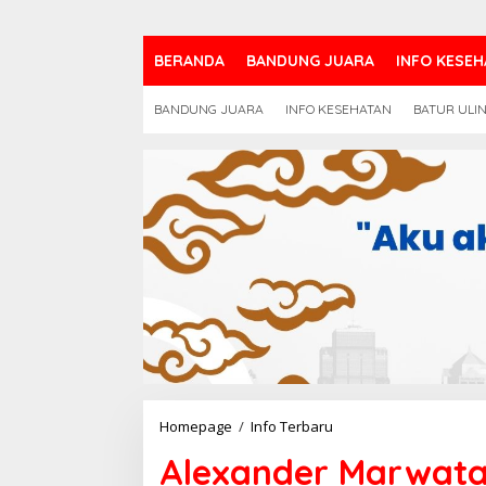
BERANDA
BANDUNG JUARA
INFO KESEH
BANDUNG JUARA
INFO KESEHATAN
BATUR ULI
Alexander
Homepage
/
Info Terbaru
Marwata,
Alexander Marwata,
Hakim
Tipikor