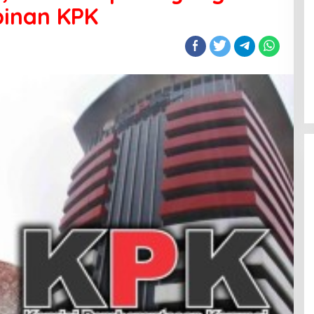
pinan KPK
Wisata Literasi Hadir di Bandung,
BI Jabar dan Pemkot Padukan
Buku, Kuliner, Hingga Edukasi
Digital