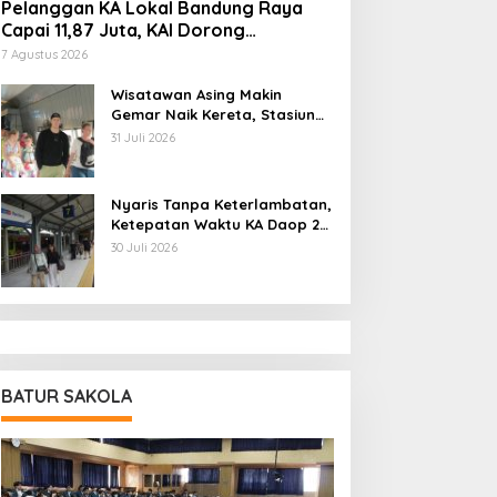
Pelanggan KA Lokal Bandung Raya
Capai 11,87 Juta, KAI Dorong
Pengembangan Infrastruktur Berbasis
7 Agustus 2026
Kebutuhan
Wisatawan Asing Makin
Gemar Naik Kereta, Stasiun
Bandung Jadi Gerbang
31 Juli 2026
Utama di Jawa Barat
Nyaris Tanpa Keterlambatan,
Ketepatan Waktu KA Daop 2
Bandung Tembus 99,85
30 Juli 2026
Persen
BATUR SAKOLA