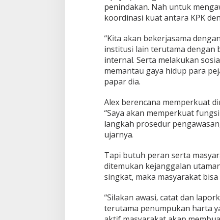
penindakan. Nah untuk mengaw
koordinasi kuat antara KPK den
“Kita akan bekerjasama dengan
institusi lain terutama dengan
internal. Serta melakukan sosi
memantau gaya hidup para peja
papar dia.
Alex berencana memperkuat dir
“Saya akan memperkuat fungsi
langkah prosedur pengawasan, 
ujarnya.
Tapi butuh peran serta masyar
ditemukan kejanggalan utaman
singkat, maka masyarakat bisa
“Silakan awasi, catat dan lapo
terutama penumpukan harta ya
aktif masyarakat akan membua