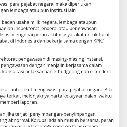
asi para pejabat negara, maka diperlukan
gan lembaga atau pun institusi lain.
 badan usaha milik negara, lembaga ataupun
 bagian inspektorat jenderal atau pengawasan
alisasi mengenai peran aktif masyarakat untuk turut
bat di Indonesia dan bekerja sama dengan KPK,”
ektorat pengawasan di masing-masing instansi.
 pengawasan dengan menjalin kerjasama dalam
konsultasi pelaksanaan e-budgeting dan e-tender,”
akat untuk ikut mengawasi para pejabat negara. Bila
ya terkait melonjaknya harta kekayaan dalam waktu
 memberi laporan.
rkan jika terjadi penyimpangan-penyimpangan
ng abnormal. Korupsi adalah musuh bersama, peran
t peran penindakan KPK semakin tajam dalam