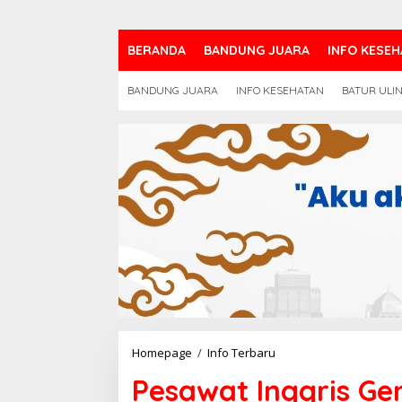
BERANDA
BANDUNG JUARA
INFO KESEH
BANDUNG JUARA
INFO KESEHATAN
BATUR ULI
Pesawat
Homepage
/
Info Terbaru
Inggris
Pesawat Inggris Gem
Gempur
ISIS