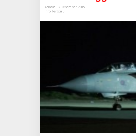
di
Admin
3 Desember 2015
Suriah
Info Terbaru
Rangkaian Tahun Emas Alumni SMA
Muradi Sebut Dug
Bandung Angkatan 77 Dimulai,
Perlu Dilihat dari
Ratusan Alumni Akan Ikuti Jalan
Politik
Sehat