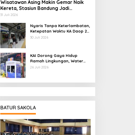
Wisatawan Asing Makin Gemar Naik
Kereta, Stasiun Bandung Jadi
Gerbang Utama di Jawa Barat
31 Juli 2026
Nyaris Tanpa Keterlambatan,
Ketepatan Waktu KA Daop 2
Bandung Tembus 99,85
30 Juli 2026
Persen
KAI Dorong Gaya Hidup
Ramah Lingkungan, Water
Station Berpotensi Kurangi
26 Juli 2026
2,99 Juta Botol Plastik
BATUR SAKOLA