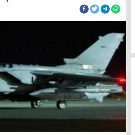
aan Kriminalisasi
36 PKL Jalan Rajiman Bandung
 Sisi Hukum dan
Ditertibkan, Trotoar dan Drainase
Kembali Dibenahi