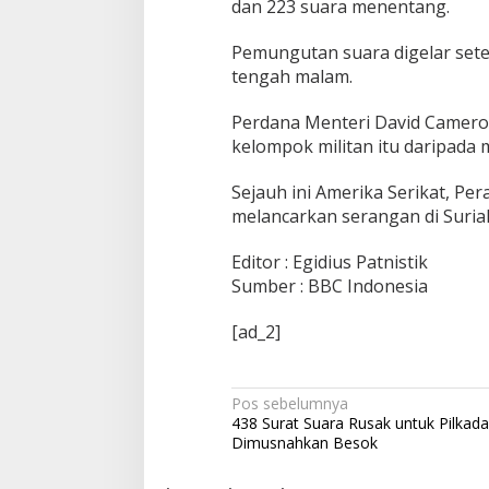
dan 223 suara menentang.
Pemungutan suara digelar sete
tengah malam.
Perdana Menteri David Cameron
kelompok militan itu daripad
Sejauh ini Amerika Serikat, Pe
melancarkan serangan di Suria
Editor : Egidius Patnistik
Sumber : BBC Indonesia
[ad_2]
Navigasi
Pos sebelumnya
438 Surat Suara Rusak untuk Pilkad
pos
Dimusnahkan Besok