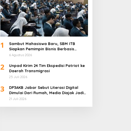
1
Sambut Mahasiswa Baru, SBM ITB
Siapkan Pemimpin Bisnis Berbasis
Inovasi
6 Agustus 2026
2
Unpad Kirim 24 Tim Ekspedisi Patriot ke
Daerah Transmigrasi
25 Juli 2026
3
DP3AKB Jabar Sebut Literasi Digital
Dimulai Dari Rumah, Media Diajak Jadi
Mitra Keluarga
21 Juli 2026